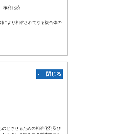
況
権利化済
剤により相溶されてなる複合体の
‐ 閉じる
ものとさせるための相溶化剤及び