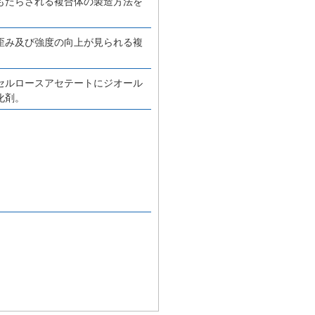
もたらされる複合体の製造方法を
歪み及び強度の向上が見られる複
セルロースアセテートにジオール
化剤。