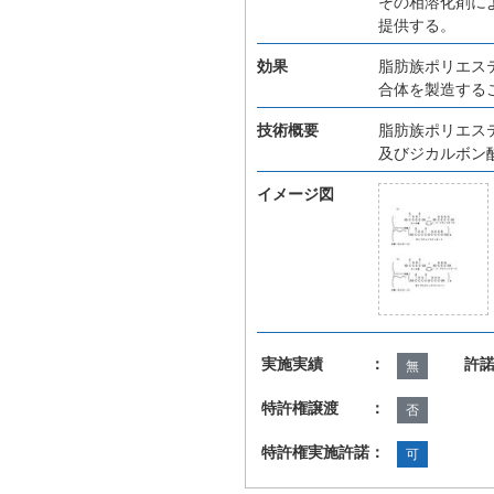
その相溶化剤に
提供する。
効果
脂肪族ポリエス
合体を製造する
技術概要
脂肪族ポリエス
及びジカルボン
イメージ図
実施実績 ：
許
無
特許権譲渡 ：
否
特許権実施許諾：
可