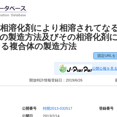
の相溶化剤により相溶されてな
の製造方法及びその相溶化剤
なる複合体の製造方法
固定URLを
公開公報を見
開放特許情報登録日：
2019/6/26
公開番号
特開2013-032517
登録番号
公開日
2013/2/14