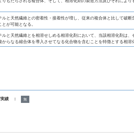
よりもたらされる複合体、そして、相溶化剤の製造方法及びそれにより
テルと天然繊維との密着性・接着性が増し、従来の複合体と比して破断
ことが可能となる。
テルと天然繊維とを相溶せしめる相溶化剤において、当該相溶化剤は、
酸からなる縮合体を導入させてなる化合物を含むことを特徴とする相溶
諾実績 ：
無