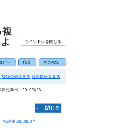
る複
によ
ウインドウを閉じる
コピー
印刷
XにPOST
る
登録公報を見る
経過情報を見る
最新更新日：
2019/6/26
‐ 閉じる
特許第6052958号