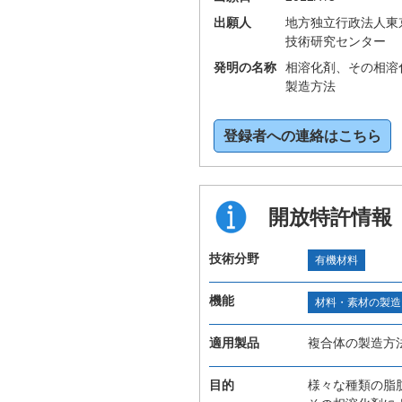
出願人
地方独立行政法人東
技術研究センター
発明の名称
相溶化剤、その相溶
製造方法
登録者への連絡はこちら
開放特許情報
技術分野
有機材料
機能
材料・素材の製造
適用製品
複合体の製造方
目的
様々な種類の脂