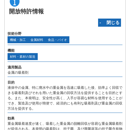
開放特許情報
‐ 閉じる
技術分野
機械・加工
金属材料
食品・バイオ
機能
材料・素材の製造
適用製品
金属の吸着剤
目的
液体中の金属、特に廃水中の重金属を迅速に吸着した後、効率よく回収で
きる吸着剤及びそれを用いた重金属の回収方法を提供することを目的とす
る。また、本発明は、安全性が高く、入手が容易な材料を使用することが
でき、製造及び使用が簡便で、経済的にも有利な吸着剤及び重金属の回収
方法を提供する。
効果
重金属吸着速度が速く、吸着した重金属の脱離回収が容易な重金属吸着剤
が提供される。本発明の吸着剤は、担子菌、及び廃菌床等の担子菌含有物