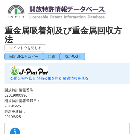
重金属吸着剤及び重金属回収方
法
ウインドウを閉じる
固定URLをコピー
印刷
XにPOST
公開公報を見る
登録公報を見る
経過情報を見る
開放特許情報番号：
L2019000990
開放特許情報登録日：
2019/6/25
最新更新日：
2019/6/25