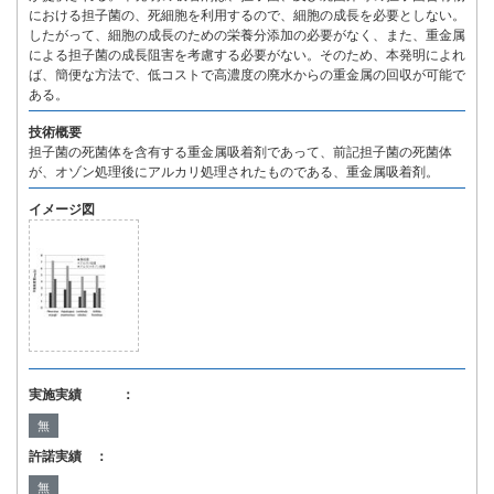
における担子菌の、死細胞を利用するので、細胞の成長を必要としない。
したがって、細胞の成長のための栄養分添加の必要がなく、また、重金属
による担子菌の成長阻害を考慮する必要がない。そのため、本発明によれ
ば、簡便な方法で、低コストで高濃度の廃水からの重金属の回収が可能で
ある。
技術概要
担子菌の死菌体を含有する重金属吸着剤であって、前記担子菌の死菌体
が、オゾン処理後にアルカリ処理されたものである、重金属吸着剤。
イメージ図
実施実績 ：
無
許諾実績 ：
無