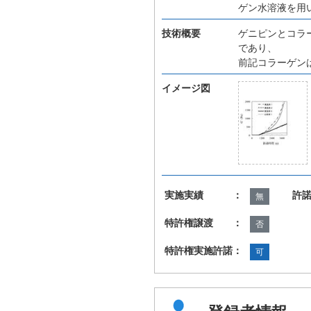
ゲン水溶液を用
技術概要
ゲニピンとコラ
であり、
前記コラーゲン
イメージ図
実施実績 ：
許
無
特許権譲渡 ：
否
特許権実施許諾：
可