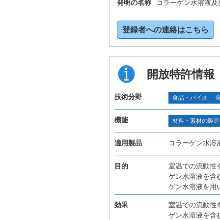
発明の名称
コラーゲン水溶液及
登録者への連絡はこちら
開放特許情報
技術分野
食品・バイオ
機能
材料・素材の製造
適用製品
コラーゲン水溶
目的
室温での流動性
ゲン水溶液を含
ゲン水溶液を用
効果
室温での流動性
ゲン水溶液を含