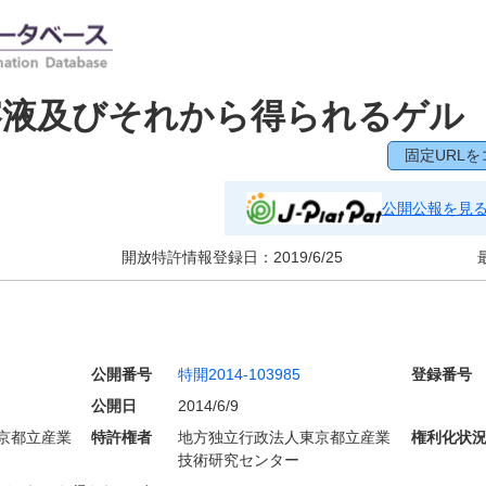
溶液及びそれから得られるゲル
固定URLを
公開公報を見
開放特許情報登録日：
2019/6/25
公開番号
特開2014-103985
登録番号
公開日
2014/6/9
京都立産業
特許権者
地方独立行政法人東京都立産業
権利化状
技術研究センター