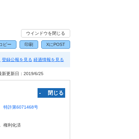
ウインドウを閉じる
コピー
印刷
XにPOST
る
登録公報を見る
経過情報を見る
最新更新日：
2019/6/25
‐ 閉じる
特許第6071468号
況
権利化済