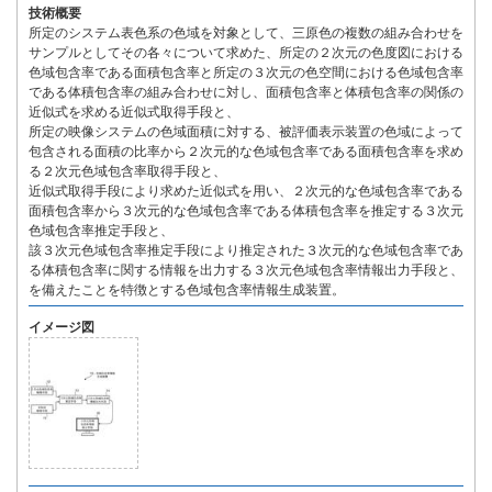
技術概要
所定のシステム表色系の色域を対象として、三原色の複数の組み合わせを
サンプルとしてその各々について求めた、所定の２次元の色度図における
色域包含率である面積包含率と所定の３次元の色空間における色域包含率
である体積包含率の組み合わせに対し、面積包含率と体積包含率の関係の
近似式を求める近似式取得手段と、
所定の映像システムの色域面積に対する、被評価表示装置の色域によって
包含される面積の比率から２次元的な色域包含率である面積包含率を求め
る２次元色域包含率取得手段と、
近似式取得手段により求めた近似式を用い、２次元的な色域包含率である
面積包含率から３次元的な色域包含率である体積包含率を推定する３次元
色域包含率推定手段と、
該３次元色域包含率推定手段により推定された３次元的な色域包含率であ
る体積包含率に関する情報を出力する３次元色域包含率情報出力手段と、
を備えたことを特徴とする色域包含率情報生成装置。
イメージ図