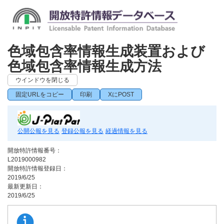
色域包含率情報生成装置および
色域包含率情報生成方法
ウインドウを閉じる
固定URLをコピー
印刷
XにPOST
公開公報を見る
登録公報を見る
経過情報を見る
開放特許情報番号：
L2019000982
開放特許情報登録日：
2019/6/25
最新更新日：
2019/6/25