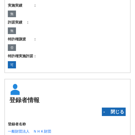
実施実績 ：
無
許諾実績 ：
無
特許権譲渡 ：
否
特許権実施許諾：
可
登録者情報
‐ 閉じる
登録者名称
一般財団法人 ＮＨＫ財団