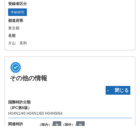
登録者区分
学術研究
都道府県
東京都
名前
片山 美和
その他の情報
‐ 閉じる
国際特許分類
（IPC第8版）
H04N1/46 H04N1/60 H04N9/64
関連特許
（国内）:
無
（国外）:
無