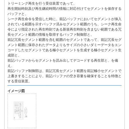
トリーミング再生を行う受信装置であって、
再生開始時刻及び再生継続時間の情報に対応付けてセグメントを保存する
バッファと、
シーク再生命令を受信した時に、前記バッファにおいてセグメントが挿入
されている範囲を示すバッファ済みセグメント範囲のうち、シーク再生命
令により指定された再生時刻である新規再生時刻を含まない範囲である冗
長セグメント範囲の情報を取得するバッファ制御部と、
前記冗長セグメント範囲を含む範囲のセグメントであって、前記冗長セグ
メント範囲に保存されたデータよりもサイズの小さいダミーデータをエン
コードしたセグメントである極小セグメントを生成する極小セグメント生
成部と、
前記バッファからセグメントを読み出してデコードする再生部と、を備
え、
前記バッファ制御部は、前記冗長セグメント範囲を前記極小セグメントで
上書きすることにより、前記バッファの空き容量を確保することを特徴と
する受信装置。
イメージ図