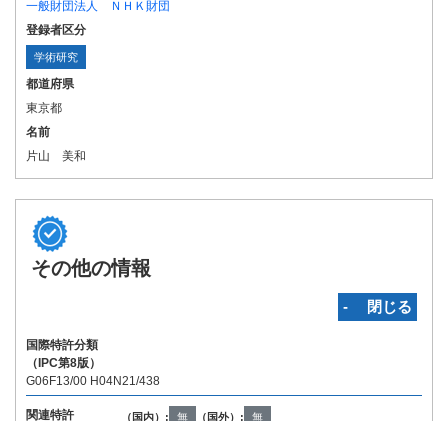
一般財団法人 ＮＨＫ財団
登録者区分
学術研究
都道府県
東京都
名前
片山 美和
その他の情報
‐ 閉じる
国際特許分類
（IPC第8版）
G06F13/00 H04N21/438
関連特許
（国内）:
無
（国外）:
無