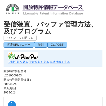
受信装置、バッファ管理方法、
及びプログラム
ウインドウを閉じる
固定URLをコピー
印刷
XにPOST
公開公報を見る
登録公報を見る
経過情報を見る
開放特許情報番号：
L2019000963
開放特許情報登録日：
2019/6/24
最新更新日：
2019/6/24