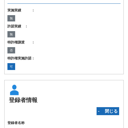
実施実績 ：
無
許諾実績 ：
無
特許権譲渡 ：
否
特許権実施許諾：
可
登録者情報
‐ 閉じる
登録者名称