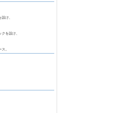
を設け、
ックを設け、
ース。