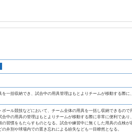
具を一括収納でき、試合中の用具管理はもとよりチームが移動する際に
トボール競技などにおいて、チーム全体の用具を一括し収納できるので
試合中の用具の管理はもとよりチームが移動する際に非常に便利であり
頓の習慣をもたらすものとなる。試合や練習中に無くした用具の点検が
どの弁別や球場内での置き忘れによる紛失なども一目瞭然となる。