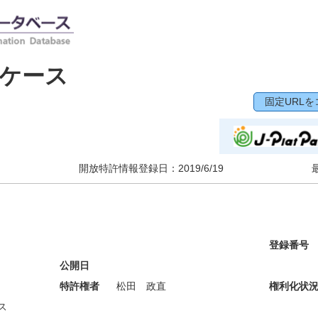
ケース
固定URLを
開放特許情報登録日：
2019/6/19
登録番号
公開日
特許権者
松田 政直
権利化状
ス