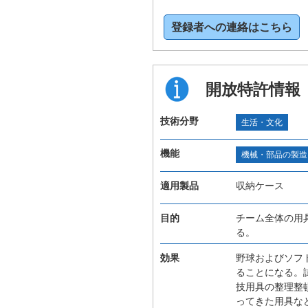
登録者への連絡はこちら
開放特許情報
技術分野
生活・文化
機能
機械・部品の製造
適用製品
収納ケース
目的
チーム全体の用
る。
効果
野球およびソフ
ることになる。
技用具の整理整
ってきた用具な