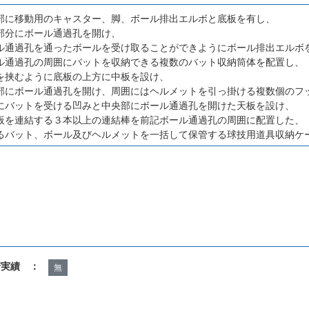
部に移動用のキャスター、脚、ボール排出エルボと底板を有し、
部分にボール通過孔を開け、
ル通過孔を通ったボールを受け取ることができようにボール排出エルボ
ル通過孔の周囲にバットを収納できる複数のバット収納筒体を配置し、
を挟むように底板の上方に中板を設け、
部にボール通過孔を開け、周囲にはヘルメットを引っ掛ける複数個のフ
にバットを受ける凹みと中央部にボール通過孔を開けた天板を設け、
板を連結する３本以上の連結棒を前記ボール通過孔の周囲に配置した、
るバット、ボール及びヘルメットを一括して保管する球技用道具収納ケ
諾実績 ：
無