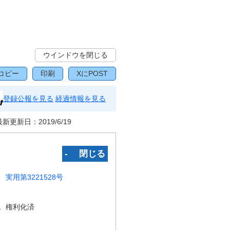
ウインドウを閉じる
コピー
印刷
XにPOST
登録公報を見る
経過情報を見る
最新更新日：
2019/6/19
‐ 閉じる
実用第3221528号
況
権利化済