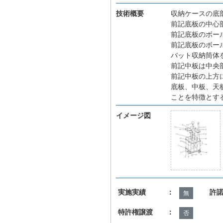
技術概要
収納ケースの底
前記底板の中心
前記底板のボー
前記底板のボー
バット収納筒体
前記中板は中央
前記中板の上方
底板、中板、天
ことを特徴とす
イメージ図
実施実績 ：
許
無
特許権譲渡 ：
否