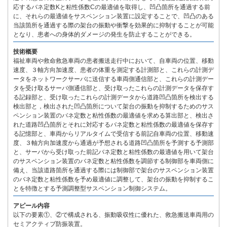
応するバネ定数Kと粘性係数Cの最適値を取得し、凹凸箇所を通過する前
に、それらの最適値をサスペンション装置に設定することで、凹凸のある
当該箇所を通過する際の架台の振動や衝撃を効果的に抑制することが可能
となり、患者への身体的ダメージの発生を防止することができる。
技術概要
福祉車両や救命救急車両の患者搬送走行中において、自車両の位置、移動
速度、３軸方向加速度、患者の体重を測定する計測部と、これらの計測デ
ータをネットワークサーバに送信する車両側通信部と、これらの計測デー
タを受け取るサーバ側通信部と、受け取ったこれらの計測データを保存す
る記録部と、受け取ったこれらの計測データから道路凹凸箇所を検出する
検出部と，検出された凹凸箇所について架台の振動を抑制するためのサス
ペンション装置のバネ定数と粘性係数の最適値を求める算出部と、検出さ
れた道路凹凸箇所とそれに対応するバネ定数と粘性係数の最適値を保存す
る記憶部と、車両からリアルタイムで受信する前記自車両の位置、移動速
度、３軸方向加速度から通過が予想される道路凹凸箇所を予測する予測部
と、サーバから受け取った前記バネ定数と粘性係数の最適値を用いて架台
のサスペンション装置のバネ定数と粘性係数を調節する制御部を車両側に
備え、当該道路箇所を通過する際には制御部で架台のサスペンション装置
のバネ定数と粘性係数を予め最適値に調整して、架台の振動を抑制するこ
とを特徴とする予測調整型サスペンション制御システム。
アピール内容
以下の要素①、②で構成される、振動吸収性に優れた、救急搬送車両用の
セミアクティブ防振装置。