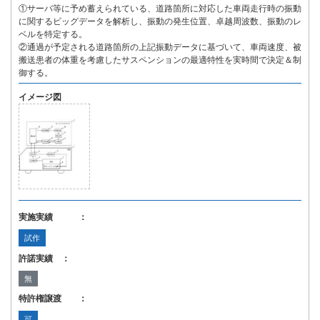
①サーバ等に予め蓄えられている、道路箇所に対応した車両走行時の振動
に関するビッグデータを解析し、振動の発生位置、卓越周波数、振動のレ
ベルを特定する。
②通過が予定される道路箇所の上記振動データに基づいて、車両速度、被
搬送患者の体重を考慮したサスペンションの最適特性を実時間で決定＆制
御する。
イメージ図
実施実績 ：
試作
許諾実績 ：
無
特許権譲渡 ：
可