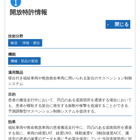
開放特許情報
‐ 閉じる
技術分野
輸送
情報・通信
機能
機械・部品の製造
適用製品
寝台付き福祉車両や救急救命車両に用いられる架台のサスペンション制御
システム
目的
患者の搬送走行中において、凹凸のある道路箇所を通過する場合において
も、患者が横臥する架台に発生する振動や衝撃を低減することができる、
予測調整型サスペンション制御システムを提供する。
効果
福祉車両や救命救急車両の患者搬送走行中に、凹凸のある道路箇所を通過
する前に、車両の緯度LAT、経度LNG、移動速度V、3軸加速度ACC、搬
送中の患者の体重のデータを基に予め算出保存していた当該道路箇所に対