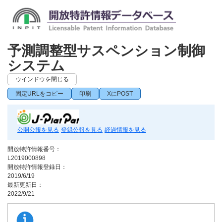
予測調整型サスペンション制御
システム
ウインドウを閉じる
固定URLをコピー
印刷
XにPOST
公開公報を見る
登録公報を見る
経過情報を見る
開放特許情報番号：
L2019000898
開放特許情報登録日：
2019/6/19
最新更新日：
2022/9/21