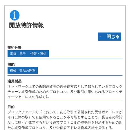
開放特許情報
‐ 閉じる
技術分野
電気・電子
情報・通信
機能
機械・部品の製造
適用製品
ネットワーク上での仮想通貨等の送受信方式として知られているブロック
チェーン取引作成のためのプロトコル、及び取引に用いられるブロックチ
ェーンアドレスの作成方法
目的
ブロックチェーン方式において、ある取引で公開された受信者アドレスが
それ以降の取引でも使用できることを不可能とすることで、受信者の承諾
なしに取引が成立するという通常プロトコルの脆弱性を解消するための新
たな取引作成プロトコル、及び受信者アドレス作成方法を提供する。