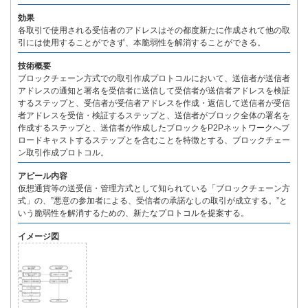
効果
各取引で使用される受信者のアドレスはその都度新たに作成されて他の取
引には使用することができず、本脆弱性を解消することができる。
技術概要
ブロックチェーン方式での取引作成プロトコルにおいて、送信者が送信者
アドレスの通知と署名を受信者に送信して受信者が送信者アドレスを検証
するステップと、受信者が受信者アドレスを作成・返信して送信者が受信
者アドレスを受信・検証するステップと、送信者がブロック全体の署名を
作成するステップと、送信者が作成したブロックをP2Pネットワークへブ
ロードキャストするステップとを含むことを特徴とする、ブロックチェー
ン取引作成プロトコル。
アピール内容
仮想通貨等の送受信・管理方式として知られている「ブロックチェーン方
式」の、”悪意の参加者による、受信者の承諾なしの取引が成立する。”と
いう脆弱性を解消するための、新たなプロトコルを提案する。
イメージ図