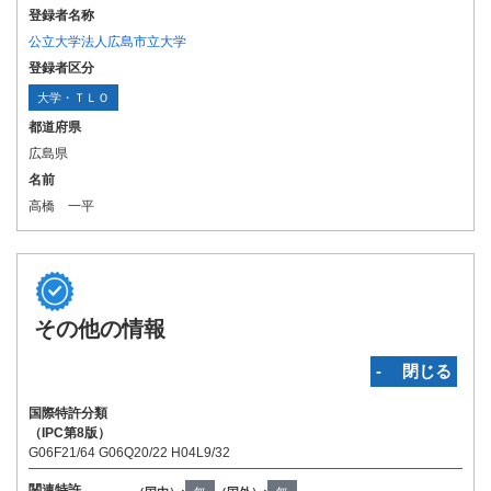
登録者名称
公立大学法人広島市立大学
登録者区分
大学・ＴＬＯ
都道府県
広島県
名前
高橋 一平
その他の情報
‐ 閉じる
国際特許分類
（IPC第8版）
G06F21/64 G06Q20/22 H04L9/32
関連特許