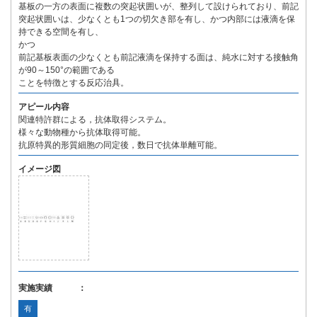
基板の一方の表面に複数の突起状囲いが、整列して設けられており、前記
突起状囲いは、少なくとも1つの切欠き部を有し、かつ内部には液滴を保
持できる空間を有し、
かつ
前記基板表面の少なくとも前記液滴を保持する面は、純水に対する接触角
が90～150°の範囲である
ことを特徴とする反応治具。
アピール内容
関連特許群による，抗体取得システム。
様々な動物種から抗体取得可能。
抗原特異的形質細胞の同定後，数日で抗体単離可能。
イメージ図
実施実績 ：
有