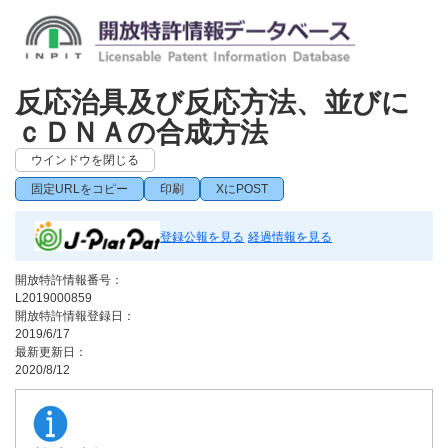
反応治具及び反応方法、並びに
ｃＤＮＡの合成方法
ウインドウを閉じる
固定URLをコピー
印刷
XにPOST
登録公報を見る
経過情報を見る
開放特許情報番号：
L2019000859
開放特許情報登録日：
2019/6/17
最新更新日：
2020/8/12