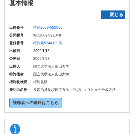
基本情報
‐ 閉じる
出願番号
特願2009-550069
公開番号
WO2009/091048
登録番号
特許第5244130号
出願日
2009/1/16
公開日
2009/7/23
出願人
国立大学法人富山大学
特許権者
国立大学法人富山大学
権利化状況
権利化済
発明の名称
反応治具及び反応方法、並びにｃＤＮＡの合成方法
登録者への連絡はこちら