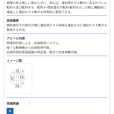
精製の有る無しに係わらずに、例えば、連結用ＤＮＡ断片に含まれていた
配列Ａ及び配列Ｂを、配列Ａ-標的遺伝子配列-配列Ｂがこの順に機能的に
連結した連結ＤＮＡ断片を特異的に製造できる。
技術概要
標的遺伝子の両方の側に連結用ＤＮＡ領域を連結させた連結ＤＮＡ断片を
製造する方法。
アピール内容
関連特許群による，抗体取得システム。
様々な動物種から抗体取得可能。
抗原特異的形質細胞の同定後，数日で抗体単離可能。
イメージ図
実施実績 ：
有