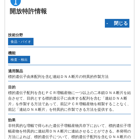
開放特許情報
‐ 閉じる
技術分野
食品・バイオ
機能
検査・検出
適用製品
標的遺伝子由来配列を含む連結ＤＮＡ断片の特異的作製方法
目的
標的遺伝子配列を含むＰＣＲ増幅産物に一つ以上の二本鎖ＤＮＡ断片を結
合させて、目的とする標的遺伝子に由来する配列を含む「連結ＤＮＡ断
片」を作製する方法であって、前記ＰＣＲ増幅産物を精製することなく、
前記「連結ＤＮＡ断片」を特異的に作製できる方法を提供する。
効果
非特異的な増幅で得られた遺伝子増幅産物共存下において、標的遺伝子増
幅産物を特異的に連結用ＤＮＡ断片に連結させることができる。本発明の
方法によれば、標的遺伝子について、標的遺伝子配列を含むＤＮＡ断片の