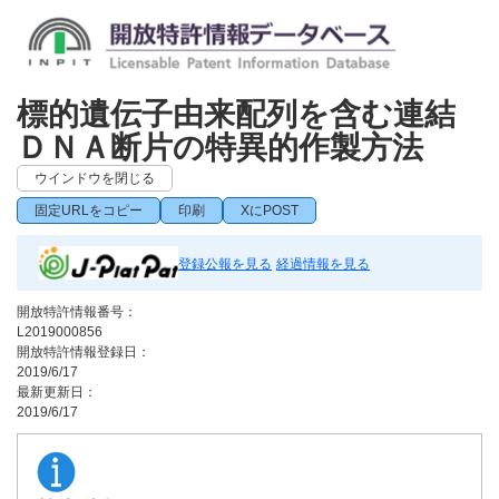
標的遺伝子由来配列を含む連結
ＤＮＡ断片の特異的作製方法
ウインドウを閉じる
固定URLをコピー
印刷
XにPOST
登録公報を見る
経過情報を見る
開放特許情報番号：
L2019000856
開放特許情報登録日：
2019/6/17
最新更新日：
2019/6/17