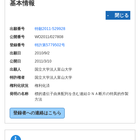
基本情報
‐ 閉じる
出願番号
特願2011-529928
公開番号
WO2011/027808
登録番号
特許第5779502号
出願日
2010/9/2
公開日
2011/3/10
出願人
国立大学法人富山大学
特許権者
国立大学法人富山大学
権利化状況
権利化済
発明の名称
標的遺伝子由来配列を含む連結ＤＮＡ断片の特異的作製
方法
登録者への連絡はこちら