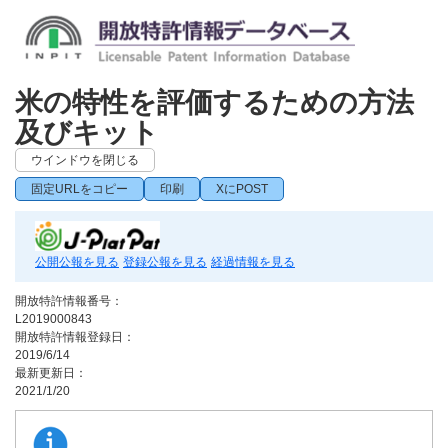
米の特性を評価するための方法
及びキット
ウインドウを閉じる
固定URLをコピー
印刷
XにPOST
公開公報を見る
登録公報を見る
経過情報を見る
開放特許情報番号：
L2019000843
開放特許情報登録日：
2019/6/14
最新更新日：
2021/1/20