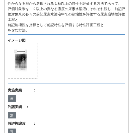
性からなる群から選択される１種以上の特性を評価する方法であって、
評価対象米を、２以上の異なる濃度の尿素水溶液にそれぞれ浸し、前記評
価対象米の各々の前記尿素水溶液中での崩壊性を評価する尿素崩壊性評価
工程と、
前記崩壊性を指標として前記特性を評価する特性評価工程と
を含む方法。
イメージ図
実施実績 ：
無
許諾実績 ：
無
特許権譲渡 ：
否