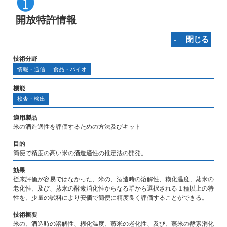
開放特許情報
‐ 閉じる
技術分野
情報・通信
食品・バイオ
機能
検査・検出
適用製品
米の酒造適性を評価するための方法及びキット
目的
簡便で精度の高い米の酒造適性の推定法の開発。
効果
従来評価が容易ではなかった、米の、酒造時の溶解性、糊化温度、蒸米の
老化性、及び、蒸米の酵素消化性からなる群から選択される１種以上の特
性を、少量の試料により安価で簡便に精度良く評価することができる。
技術概要
米の、酒造時の溶解性、糊化温度、蒸米の老化性、及び、蒸米の酵素消化