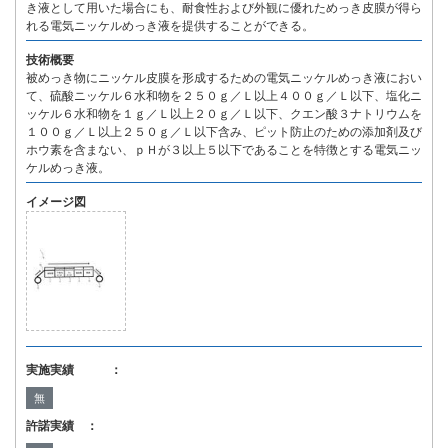
き液として用いた場合にも、耐食性および外観に優れためっき皮膜が得ら
れる電気ニッケルめっき液を提供することができる。
技術概要
被めっき物にニッケル皮膜を形成するための電気ニッケルめっき液におい
て、硫酸ニッケル６水和物を２５０ｇ／Ｌ以上４００ｇ／Ｌ以下、塩化ニ
ッケル６水和物を１ｇ／Ｌ以上２０ｇ／Ｌ以下、クエン酸３ナトリウムを
１００ｇ／Ｌ以上２５０ｇ／Ｌ以下含み、ピット防止のための添加剤及び
ホウ素を含まない、ｐＨが３以上５以下であることを特徴とする電気ニッ
ケルめっき液。
イメージ図
実施実績 ：
無
許諾実績 ：