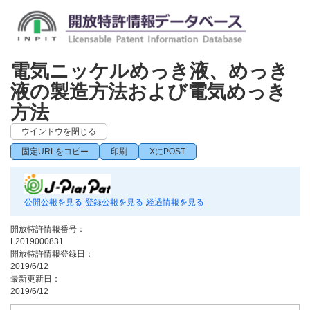
電気ニッケルめっき液、めっき
液の製造方法および電気めっき
方法
ウインドウを閉じる
固定URLをコピー
印刷
XにPOST
公開公報を見る
登録公報を見る
経過情報を見る
開放特許情報番号：
L2019000831
開放特許情報登録日：
2019/6/12
最新更新日：
2019/6/12