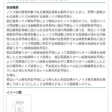
技術概要
ノイズ源の探査対象である被測定基板を動作させたときに、空間へ放射さ
れる放射ノイズを検知する放射ノイズ検知手段と、
前記放射ノイズ検知手段により検知されたノイズ成分のうち、任意のノイ
ズ周波数における振幅変化を時系列に抽出可能なノイズ波形取得手段と、
前記被測定基板に設けられる信号出力源の周波数に基づき、前記ノイズ波
形取得手段が取得対象としたノイズ周波数に対応する高調波が流れる可能
性のある信号線を選定し、該信号線の任意箇所である検査対象部位に設け
ることで、ノイズ周波数に対応する高調波のリターン経路を短縮化する高
調波リターン経路短縮化手段と、
前記高調波リターン経路短縮化手段によって高調波のリターン経路を短縮
化したときの短縮時ノイズ波形と、前記高調波リターン経路短縮化手段に
よって高調波のリターン経路を短縮化せずに通常のリターン経路としたと
きの通常時ノイズ波形とに、予め定めた判定レベル以上の振幅変化が生じ
ているか否かを判定するレベル変化判定手段と、
を備え、
前記レベル変化判定手段により得られた判定結果からノイズ発生要因を探
査してゆくようにしたことを特徴とするノイズ源探査システム。
イメージ図