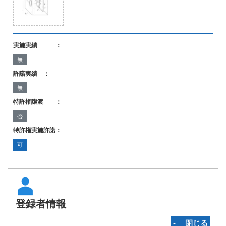
実施実績 ：
無
許諾実績 ：
無
特許権譲渡 ：
否
特許権実施許諾：
可
登録者情報
‐ 閉じる