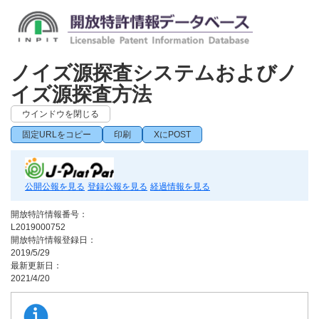
ノイズ源探査システムおよびノ
イズ源探査方法
ウインドウを閉じる
固定URLをコピー
印刷
XにPOST
公開公報を見る
登録公報を見る
経過情報を見る
開放特許情報番号：
L2019000752
開放特許情報登録日：
2019/5/29
最新更新日：
2021/4/20