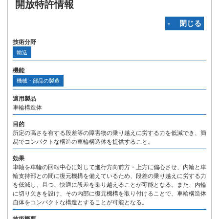
開放特許情報
‐ 閉じる
技術分野
輸送
機能
機械・部品の製造
適用製品
車輪構造体
目的
所定の高さを有する段差等の障害物の乗り越えに労する力を低減でき、簡
易でコンパクトな構造の車輪構造体を提供すること。
効果
車軸を車輪の回転中心に対して進行方向前方・上方に偏心させ、内輪と車
輪支持部との間に復元機構を備えているため、段差の乗り越えに労する力
を低減し、且つ、快適に段差を乗り越えることが可能となる。また、内輪
に切り欠きを設け、その内部に復元機構を取り付けることで、車輪構造体
自体をコンパクトな構造とすることが可能となる。