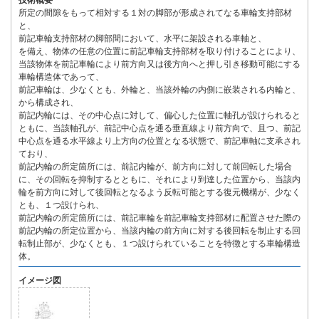
技術概要
所定の間隙をもって相対する１対の脚部が形成されてなる車輪支持部材
と、
前記車輪支持部材の脚部間において、水平に架設される車軸と、
を備え、物体の任意の位置に前記車輪支持部材を取り付けることにより、
当該物体を前記車輪により前方向又は後方向へと押し引き移動可能にする
車輪構造体であって、
前記車輪は、少なくとも、外輪と、当該外輪の内側に嵌装される内輪と、
から構成され、
前記内輪には、その中心点に対して、偏心した位置に軸孔が設けられると
ともに、当該軸孔が、前記中心点を通る垂直線より前方向で、且つ、前記
中心点を通る水平線より上方向の位置となる状態で、前記車軸に支承され
ており、
前記内輪の所定箇所には、前記内輪が、前方向に対して前回転した場合
に、その回転を抑制するとともに、それにより到達した位置から、当該内
輪を前方向に対して後回転となるよう反転可能とする復元機構が、少なく
とも、１つ設けられ、
前記内輪の所定箇所には、前記車輪を前記車輪支持部材に配置させた際の
前記内輪の所定位置から、当該内輪の前方向に対する後回転を制止する回
転制止部が、少なくとも、１つ設けられていることを特徴とする車輪構造
体。
イメージ図