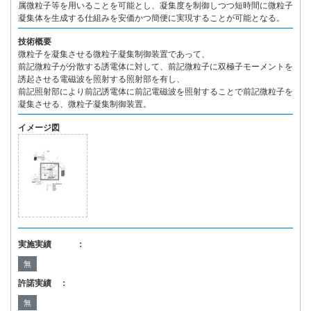
属微粒子等を用いることを可能とし、凝集度を制御しつつ短時間に微粒子
凝集体を生成する仕組みを安価かつ簡便に実現することが可能となる。
技術概要
微粒子を凝集させる微粒子凝集制御装置であって、
前記微粒子が分散する誘電体に対して、前記微粒子に双極子モーメントを
誘起させる電磁波を照射する照射部を有し、
前記照射部により前記誘電体に前記電磁波を照射することで前記微粒子を
凝集させる、微粒子凝集制御装置。
イメージ図
実施実績 ：
無
許諾実績 ：
無