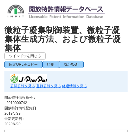
微粒子凝集制御装置、微粒子凝
集体生成方法、および微粒子凝
集体
ウインドウを閉じる
固定URLをコピー
印刷
XにPOST
公開公報を見る
登録公報を見る
経過情報を見る
開放特許情報番号：
L2019000742
開放特許情報登録日：
2019/5/29
最新更新日：
2020/4/20