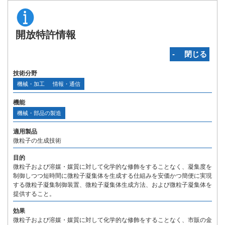
開放特許情報
‐ 閉じる
技術分野
機械・加工
情報・通信
機能
機械・部品の製造
適用製品
微粒子の生成技術
目的
微粒子および溶媒・媒質に対して化学的な修飾をすることなく、凝集度を
制御しつつ短時間に微粒子凝集体を生成する仕組みを安価かつ簡便に実現
する微粒子凝集制御装置、微粒子凝集体生成方法、および微粒子凝集体を
提供すること。
効果
微粒子および溶媒・媒質に対して化学的な修飾をすることなく、市販の金