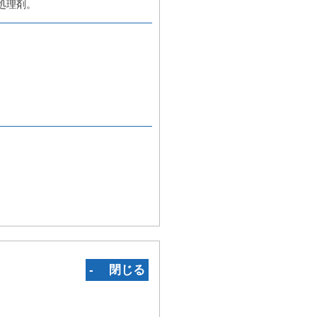
処理剤。
‐ 閉じる