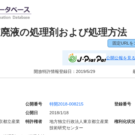
有廃液の処理剤および処理方法
固定URLを
公開公報を見
開放特許情報登録日：
2019/5/29
公開番号
特開2018-008215
登録番号
公開日
2018/1/18
京都立産業
特許権者
地方独立行政法人東京都立産業
権利化状
技術研究センター