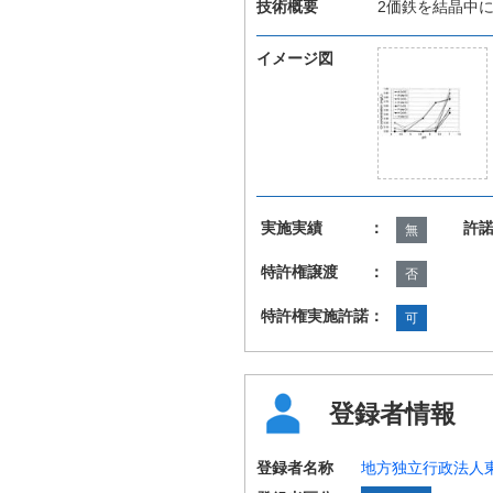
技術概要
2価鉄を結晶中
イメージ図
実施実績 ：
許
無
特許権譲渡 ：
否
特許権実施許諾：
可
登録者情報
登録者名称
地方独立行政法人