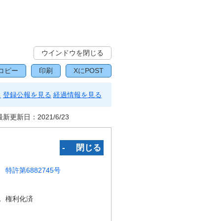
ウインドウを閉じる
コピー
印刷
XにPOST
る
登録公報を見る
経過情報を見る
最新更新日：
2021/6/23
‐ 閉じる
特許第6882745号
況
権利化済