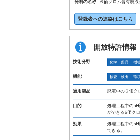
発明の名称
６価クロム含有廃液
登録者への連絡はこちら
開放特許情報
技術分野
化学・薬品
機
機能
検査・検出
環
適用製品
廃液中の６価ク
目的
処理工程中のp
ができる6価ク
効果
処理工程中のp
できる。