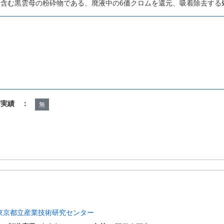
に含む黒雲母の粉砕物である、廃液中の6価クロムを還元、吸着除去する
諾実績 ：
無
東京都立産業技術研究センター