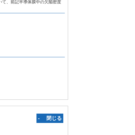
いて、前記半導体膜中の欠陥密度
‐ 閉じる