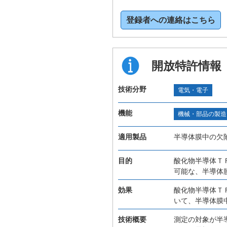
登録者への連絡はこちら
開放特許情報
技術分野
電気・電子
機能
機械・部品の製造
適用製品
半導体膜中の欠
目的
酸化物半導体Ｔ
可能な、半導体
効果
酸化物半導体Ｔ
いて、半導体膜
技術概要
測定の対象が半