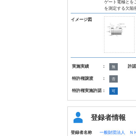
ゲート電極とを
を測定する欠陥
イメージ図
実施実績 ：
許
無
特許権譲渡 ：
否
特許権実施許諾：
可
登録者情報
登録者名称
一般財団法人 Ｎ