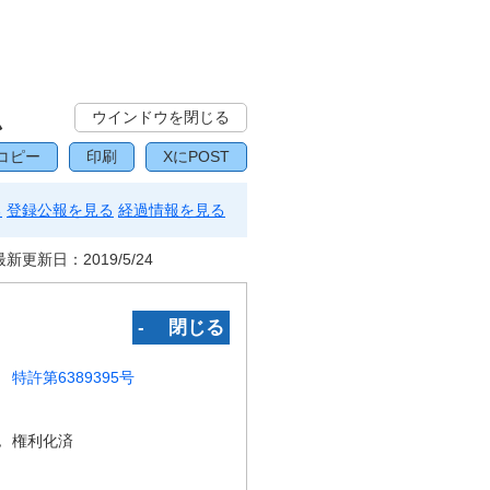
ム
ウインドウを閉じる
コピー
印刷
XにPOST
る
登録公報を見る
経過情報を見る
最新更新日：
2019/5/24
‐ 閉じる
特許第6389395号
況
権利化済