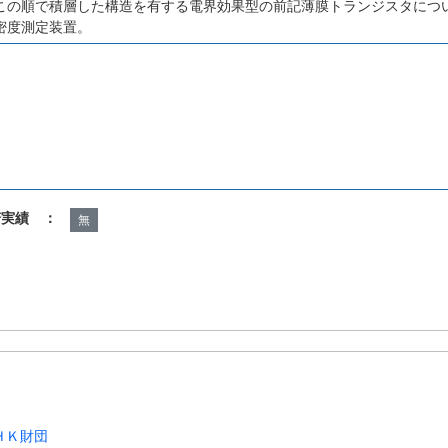
この順で積層した構造を有する電界効果型の前記薄膜トランジスタにつ
密度測定装置。
諾実績 ：
無
ＨＫ財団