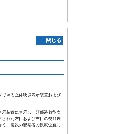
‐ 閉じる
ができる立体映像表示装置および
表示装置に表示し、頭部装着型表
影された左目および右目の視野映
なく、複数の観察者の観察位置に