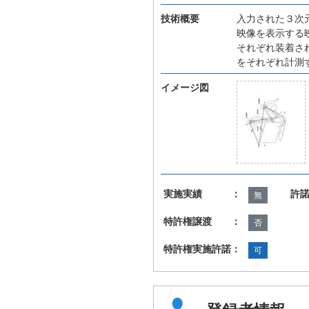
技術概要
入力された３次
映像を表示する
それぞれ装着さ
をそれぞれ計測
イメージ図
実施実績 ：
許
無
特許権譲渡 ：
否
特許権実施許諾：
可