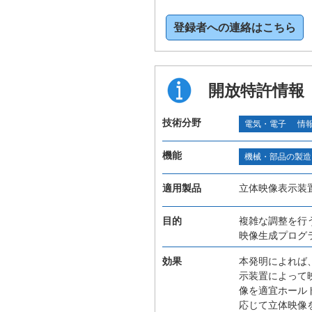
登録者への連絡はこちら
開放特許情報
技術分野
電気・電子
情
機能
機械・部品の製造
適用製品
立体映像表示装
目的
複雑な調整を行
映像生成プログ
効果
本発明によれば
示装置によって
像を適宜ホール
応じて立体映像