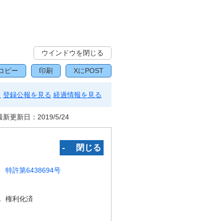
ウインドウを閉じる
コピー
印刷
XにPOST
る
登録公報を見る
経過情報を見る
最新更新日：
2019/5/24
‐ 閉じる
特許第6438694号
況
権利化済