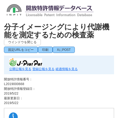
分子イメージングにより代謝機
能を測定するための検査薬
ウインドウを閉じる
固定URLをコピー
印刷
XにPOST
公開公報を見る
登録公報を見る
経過情報を見る
開放特許情報番号：
L2019000668
開放特許情報登録日：
2019/5/22
最新更新日：
2019/5/22