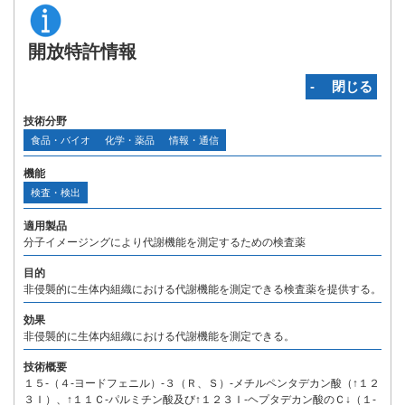
開放特許情報
‐ 閉じる
技術分野
食品・バイオ
化学・薬品
情報・通信
機能
検査・検出
適用製品
分子イメージングにより代謝機能を測定するための検査薬
目的
非侵襲的に生体内組織における代謝機能を測定できる検査薬を提供する。
効果
非侵襲的に生体内組織における代謝機能を測定できる。
技術概要
１５-（４-ヨードフェニル）-３（Ｒ、Ｓ）-メチルペンタデカン酸（↑１２
３Ｉ）、↑１１Ｃ-パルミチン酸及び↑１２３Ｉ-ヘプタデカン酸のＣ↓（１-