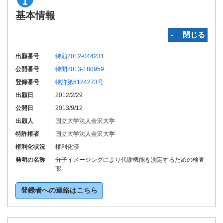
基本情報
‐ 閉じる
出願番号
特願2012-044231
公開番号
特開2013-180959
登録番号
特許第6124273号
出願日
2012/2/29
公開日
2013/9/12
出願人
国立大学法人金沢大学
特許権者
国立大学法人金沢大学
権利化状況
権利化済
発明の名称
分子イメージングにより代謝機能を測定するための検査
薬
登録者への連絡はこちら