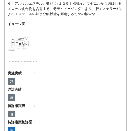
６）アルキルエステル、並びに↑１２５Ｉ標識イオマゼニルから選ばれる
エステル化合物を含有する、分子イメージングにより、肝エステラーゼに
よるエステル基の加水分解機能を測定するための検査薬。
イメージ図
実施実績 ：
無
許諾実績 ：
無
特許権譲渡 ：
否
特許権実施許諾：
可