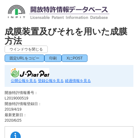
成膜装置及びそれを用いた成膜
方法
ウインドウを閉じる
固定URLをコピー
印刷
XにPOST
公開公報を見る
登録公報を見る
経過情報を見る
開放特許情報番号：
L2019000519
開放特許情報登録日：
2019/4/19
最新更新日：
2020/6/25