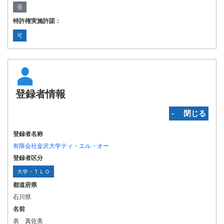
否
特許権実施許諾：
可
登録者情報
‐ 閉じる
登録者名称
有限会社金沢大学ティ・エル・オー
登録者区分
大学・ＴＬＯ
都道府県
石川県
名前
表 真佐美