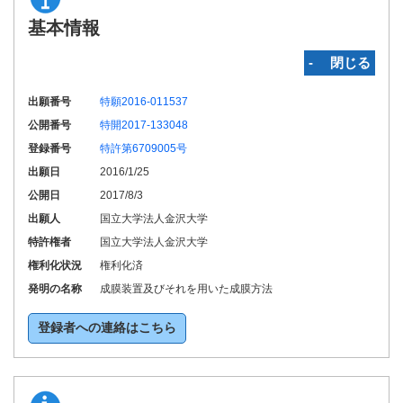
基本情報
‐ 閉じる
出願番号
特願2016-011537
公開番号
特開2017-133048
登録番号
特許第6709005号
出願日
2016/1/25
公開日
2017/8/3
出願人
国立大学法人金沢大学
特許権者
国立大学法人金沢大学
権利化状況
権利化済
発明の名称
成膜装置及びそれを用いた成膜方法
登録者への連絡はこちら