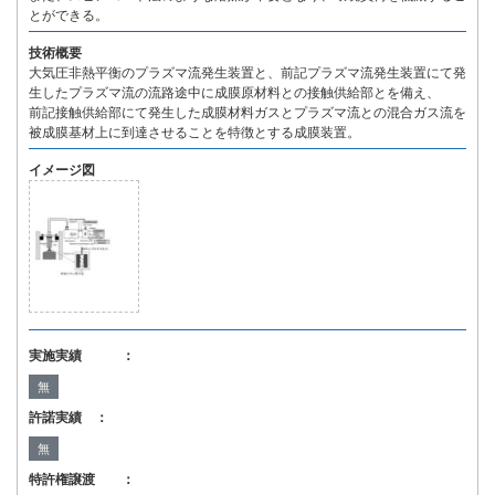
とができる。
技術概要
大気圧非熱平衡のプラズマ流発生装置と、前記プラズマ流発生装置にて発
生したプラズマ流の流路途中に成膜原材料との接触供給部とを備え、
前記接触供給部にて発生した成膜材料ガスとプラズマ流との混合ガス流を
被成膜基材上に到達させることを特徴とする成膜装置。
イメージ図
実施実績 ：
無
許諾実績 ：
無
特許権譲渡 ：