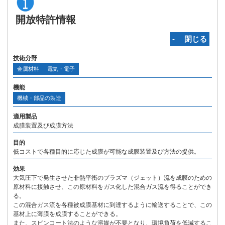
開放特許情報
‐ 閉じる
技術分野
金属材料
電気・電子
機能
機械・部品の製造
適用製品
成膜装置及び成膜方法
目的
低コストで各種目的に応じた成膜が可能な成膜装置及び方法の提供。
効果
大気圧下で発生させた非熱平衡のプラズマ（ジェット）流を成膜のための
原材料に接触させ、この原材料をガス化した混合ガス流を得ることができ
る。
この混合ガス流を各種被成膜基材に到達するように輸送することで、この
基材上に薄膜を成膜することができる。
また、スピンコート法のような溶媒が不要となり、環境負荷を低減するこ