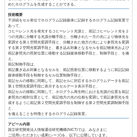
めたホログラムを生成することができる。
技術概要
干渉縞をセル単位でホログラム記録媒体に記録するホログラム記録装置で
あって、
コヒーレント光を発光するコヒーレント光源と、前記コヒーレント光を２
つの光路に分離する光源分離手段と、分離された一方の光により物体光を
変調する第１空間光変調手段と、分離された他方の光により参照光を変調
する第２空間光変調手段と、書き込み対象となるセルを前記物体光および
前記参照光の照射位置に移動する記録媒体移動手段と、制御手段と、を備
え、
前記制御手段は、
前記書き込み対象となるセルを、前記照射位置に移動するように前記記録
媒体移動手段を制御するセル位置制御手段と、
前記セルの移動に同期して、前記セルに対応するホログラムデータを前記
第１空間光変調手段に表示するセルデータ表示手段と、
前記セルの移動に同期して、ホログラム再生時における光源の位置を前記
参照光の相対位置として、前記他方の光の位相を変調して前記参照光を生
成するように前記第２空間光変調手段を制御する第２空間光変調制御手段
と、
を備えることを特徴とするホログラム記録装置。
アピール内容
国立研究開発法人情報通信研究機構(NICT)では、みなさまに
ご活用いただきたい成果(シーズ)を、以下に公開しています。