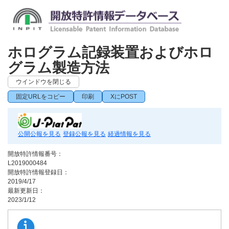
ホログラム記録装置およびホロ
グラム製造方法
ウインドウを閉じる
固定URLをコピー
印刷
XにPOST
公開公報を見る
登録公報を見る
経過情報を見る
開放特許情報番号：
L2019000484
開放特許情報登録日：
2019/4/17
最新更新日：
2023/1/12