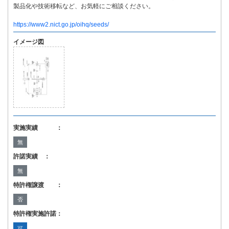
製品化や技術移転など、お気軽にご相談ください。
https://www2.nict.go.jp/oihq/seeds/
イメージ図
実施実績 ：
無
許諾実績 ：
無
特許権譲渡 ：
否
特許権実施許諾：
可