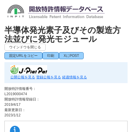
半導体発光素子及びその製造方
法並びに発光モジュール
ウインドウを閉じる
固定URLをコピー
印刷
XにPOST
公開公報を見る
登録公報を見る
経過情報を見る
開放特許情報番号：
L2019000474
開放特許情報登録日：
2019/4/17
最新更新日：
2023/1/12