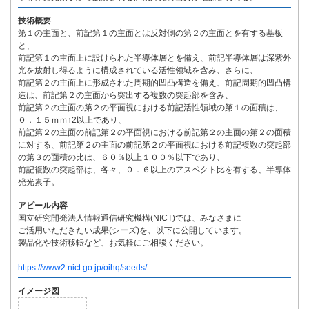
技術概要
第１の主面と、前記第１の主面とは反対側の第２の主面とを有する基板
と、
前記第１の主面上に設けられた半導体層とを備え、前記半導体層は深紫外
光を放射し得るように構成されている活性領域を含み、さらに、
前記第２の主面上に形成された周期的凹凸構造を備え、前記周期的凹凸構
造は、前記第２の主面から突出する複数の突起部を含み、
前記第２の主面の第２の平面視における前記活性領域の第１の面積は、
０．１５ｍｍ↑2以上であり、
前記第２の主面の前記第２の平面視における前記第２の主面の第２の面積
に対する、前記第２の主面の前記第２の平面視における前記複数の突起部
の第３の面積の比は、６０％以上１００％以下であり、
前記複数の突起部は、各々、０．６以上のアスペクト比を有する、半導体
発光素子。
アピール内容
国立研究開発法人情報通信研究機構(NICT)では、みなさまに
ご活用いただきたい成果(シーズ)を、以下に公開しています。
製品化や技術移転など、お気軽にご相談ください。
https://www2.nict.go.jp/oihq/seeds/
イメージ図