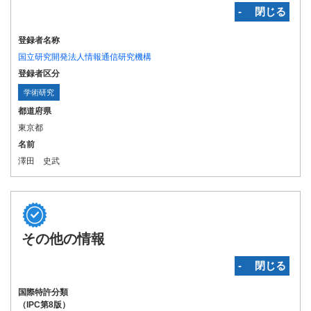
‐ 閉じる
登録者名称
国立研究開発法人情報通信研究機構
登録者区分
学術研究
都道府県
東京都
名前
澤田 史武
その他の情報
‐ 閉じる
国際特許分類
（IPC第8版）