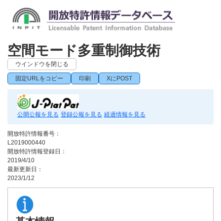
空間モード多重制御技術
ウインドウを閉じる
固定URLをコピー
印刷
XにPOST
公開公報を見る
登録公報を見る
経過情報を見る
開放特許情報番号：
L2019000440
開放特許情報登録日：
2019/4/10
最新更新日：
2023/1/12