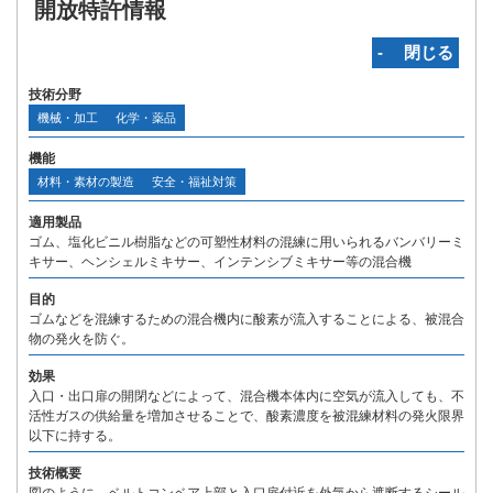
開放特許情報
‐ 閉じる
技術分野
機械・加工
化学・薬品
機能
材料・素材の製造
安全・福祉対策
適用製品
ゴム、塩化ビニル樹脂などの可塑性材料の混練に用いられるバンバリーミ
キサー、ヘンシェルミキサー、インテンシブミキサー等の混合機
目的
ゴムなどを混練するための混合機内に酸素が流入することによる、被混合
物の発火を防ぐ。
効果
入口・出口扉の開閉などによって、混合機本体内に空気が流入しても、不
活性ガスの供給量を増加させることで、酸素濃度を被混練材料の発火限界
以下に持する。
技術概要