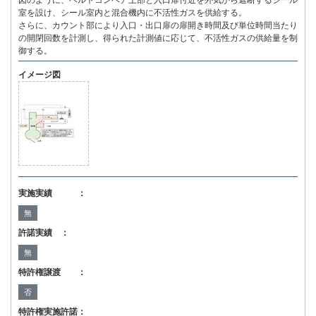
図のように、ベルトコンベア上部と入口扉付近を外気から遮断するシール
室を設け、シール室内と混合機内に不活性ガスを供給する。
さらに、カウント部により入口・出口扉の扉開き時間及び単位時間当たり
の開閉回数を計測し、得られた計測値に応じて、不活性ガスの供給量を制
御する。
イメージ図
実施実績 ：
無
許諾実績 ：
無
特許権譲渡 ：
否
特許権実施許諾：