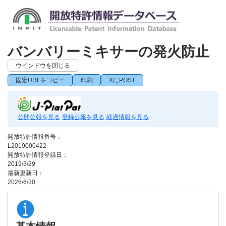
バンバリーミキサーの発火防止
ウインドウを閉じる
固定URLをコピー
印刷
XにPOST
公開公報を見る
登録公報を見る
経過情報を見る
開放特許情報番号：
L2019000422
開放特許情報登録日：
2019/3/29
最新更新日：
2026/6/30