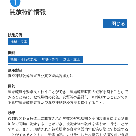
開放特許情報
‐ 閉じる
技術分野
機械・加工
機能
機械・部品の製造
加熱・冷却
加圧・減圧
適用製品
真空凍結乾燥装置及び真空凍結乾燥方法
目的
凍結乾燥を効率良く行うことができ、凍結乾燥時間の短縮を図ることがで
きるとともに、被乾燥物の変色、変質等の品質低下を抑制することができ
る真空凍結乾燥装置及び真空凍結乾燥方法を提供すること。
効果
複数段の各支持体上に載置された複数の被乾燥物を高周波電界による誘電
加熱で同時に乾燥することができ、被乾燥物の乾燥を速やかに行うことが
できる。また、凍結された被乾燥物を真空容器内で低温状態にて乾燥する
ことができるとともに、誘電加熱により発生した水蒸気を凝縮装置で凝縮