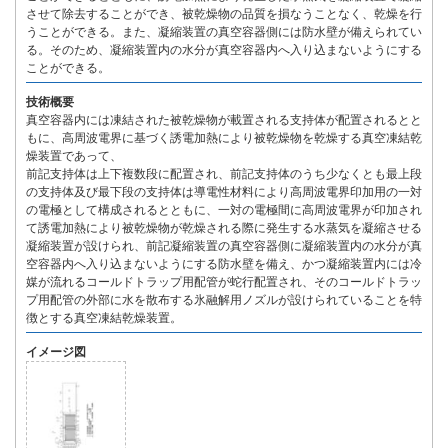
させて除去することができ、被乾燥物の品質を損なうことなく、乾燥を行
うことができる。また、凝縮装置の真空容器側には防水壁が備えられてい
る。そのため、凝縮装置内の水分が真空容器内へ入り込まないようにする
ことができる。
技術概要
真空容器内には凍結された被乾燥物が載置される支持体が配置されるとと
もに、高周波電界に基づく誘電加熱により被乾燥物を乾燥する真空凍結乾
燥装置であって、
前記支持体は上下複数段に配置され、前記支持体のうち少なくとも最上段
の支持体及び最下段の支持体は導電性材料により高周波電界印加用の一対
の電極として構成されるとともに、一対の電極間に高周波電界が印加され
て誘電加熱により被乾燥物が乾燥される際に発生する水蒸気を凝縮させる
凝縮装置が設けられ、前記凝縮装置の真空容器側に凝縮装置内の水分が真
空容器内へ入り込まないようにする防水壁を備え、かつ凝縮装置内には冷
媒が流れるコールドトラップ用配管が蛇行配置され、そのコールドトラッ
プ用配管の外部に水を散布する氷融解用ノズルが設けられていることを特
徴とする真空凍結乾燥装置。
イメージ図