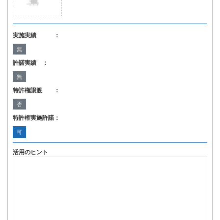
実施実績 ：
無
許諾実績 ：
無
特許権譲渡 ：
否
特許権実施許諾：
可
活用のヒント