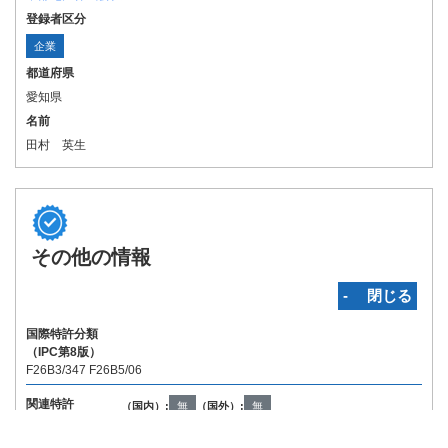
登録者区分
企業
都道府県
愛知県
名前
田村 英生
その他の情報
‐ 閉じる
国際特許分類
（IPC第8版）
F26B3/347 F26B5/06
関連特許
（国内）:
無
（国外）:
無