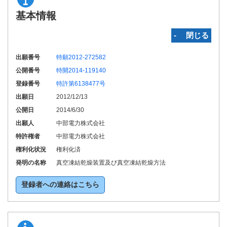
基本情報
‐ 閉じる
出願番号
特願2012-272582
公開番号
特開2014-119140
登録番号
特許第6138477号
出願日
2012/12/13
公開日
2014/6/30
出願人
中部電力株式会社
特許権者
中部電力株式会社
権利化状況
権利化済
発明の名称
真空凍結乾燥装置及び真空凍結乾燥方法
登録者への連絡はこちら