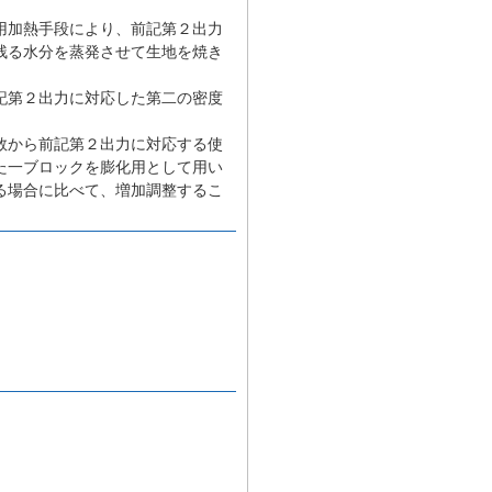
用加熱手段により、前記第２出力
残る水分を蒸発させて生地を焼き
記第２出力に対応した第二の密度
数から前記第２出力に対応する使
た一ブロックを膨化用として用い
る場合に比べて、増加調整するこ