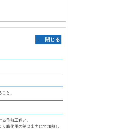
‐ 閉じる
ること。
する予熱工程と、
より膨化用の第２出力にて加熱し