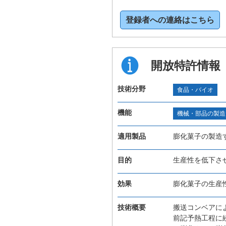
登録者への連絡はこちら
開放特許情報
技術分野
食品・バイオ
機能
機械・部品の製造
適用製品
膨化菓子の製造
目的
生産性を低下さ
効果
膨化菓子の生産
技術概要
搬送コンベアに
前記予熱工程に