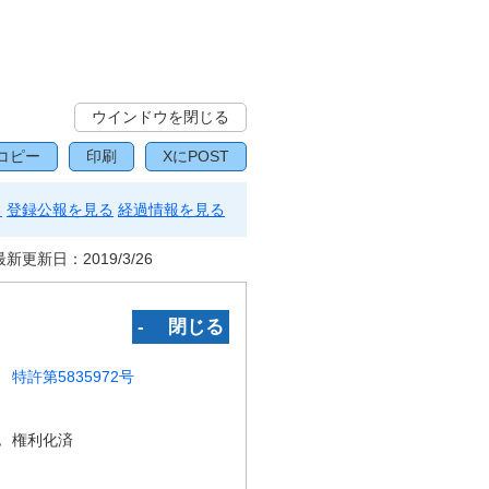
ウインドウを閉じる
コピー
印刷
XにPOST
る
登録公報を見る
経過情報を見る
最新更新日：
2019/3/26
‐ 閉じる
特許第5835972号
況
権利化済