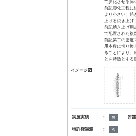
て膨化させる膨
前記膨化工程に
より小さい、焼
上げる焼き上げ
前記焼き上げ用
で配置された複
前記第二の密度
用本数に切り換
ることにより、
とを特徴とする
イメージ図
実施実績 ：
許
無
特許権譲渡 ：
否