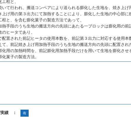
化工程と、
続いて行われ、搬送コンベアにより送られる膨化した生地を、焼き上げ
き上げ用の第３出力にて加熱することにより、膨化した生地の中心部に
工程と、を含む膨化菓子の製造方法であって、
加熱手段のうち生地の搬送方向の先頭にあたる一ブロックは膨化用の前
数のヒータであり、
で配置された前記ヒータの使用本数を、前記第３出力に対応する使用本
えて、前記焼き上げ用加熱手段のうち生地の搬送方向の先頭に配置され
膨化用の加熱時間を、前記膨化用加熱手段だけを用いて生地を膨化させ
膨化菓子の製造方法。
諾実績 ：
有