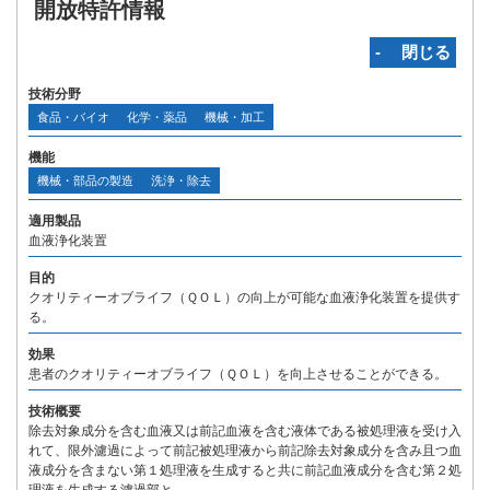
開放特許情報
‐ 閉じる
技術分野
食品・バイオ
化学・薬品
機械・加工
機能
機械・部品の製造
洗浄・除去
適用製品
血液浄化装置
目的
クオリティーオブライフ（ＱＯＬ）の向上が可能な血液浄化装置を提供す
る。
効果
患者のクオリティーオブライフ（ＱＯＬ）を向上させることができる。
技術概要
除去対象成分を含む血液又は前記血液を含む液体である被処理液を受け入
れて、限外濾過によって前記被処理液から前記除去対象成分を含み且つ血
液成分を含まない第１処理液を生成すると共に前記血液成分を含む第２処