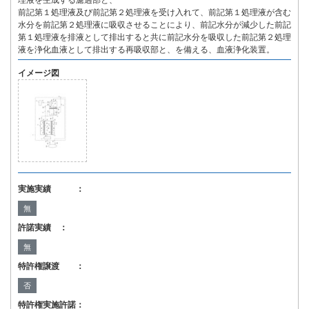
理液を生成する濾過部と、
前記第１処理液及び前記第２処理液を受け入れて、前記第１処理液が含む
水分を前記第２処理液に吸収させることにより、前記水分が減少した前記
第１処理液を排液として排出すると共に前記水分を吸収した前記第２処理
液を浄化血液として排出する再吸収部と、を備える、血液浄化装置。
イメージ図
実施実績 ：
無
許諾実績 ：
無
特許権譲渡 ：
否
特許権実施許諾：