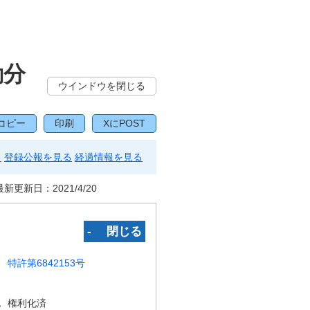
動分
ウインドウを閉じる
コピー
印刷
XにPOST
る
登録公報を見る
経過情報を見る
最新更新日：
2021/4/20
‐ 閉じる
特許第6842153号
況
権利化済