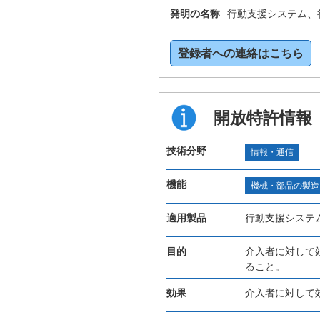
発明の名称
行動支援システム、
登録者への連絡はこちら
開放特許情報
技術分野
情報・通信
機能
機械・部品の製造
適用製品
行動支援システ
目的
介入者に対して
ること。
効果
介入者に対して