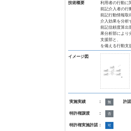
技術概要
利用者の行動に
前記介入者の行
前記行動情報取
介入効果を分析
前記信頼度算出
果分析部により
支援部と、
を備える行動支
イメージ図
実施実績 ：
許
無
特許権譲渡 ：
否
特許権実施許諾：
可