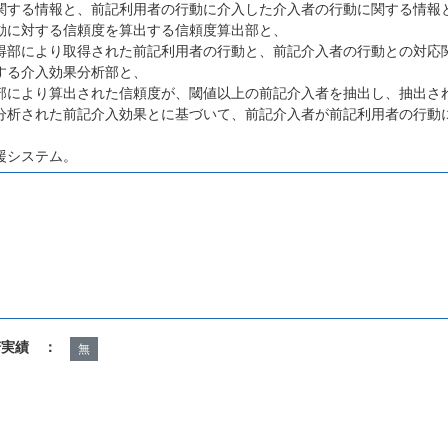
関する情報と、前記利用者の行動に介入した介入者の行動に関する情報
動に対する信頼度を算出する信頼度算出部と、
得部により取得された前記利用者の行動と、前記介入者の行動との対応
する介入効果分析部と、
部により算出された信頼度が、閾値以上の前記介入者を抽出し、抽出さ
分析された前記介入効果とに基づいて、前記介入者が前記利用者の行動
援システム。
諾実績 ：
無