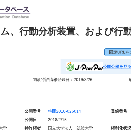
テム、行動分析装置、および行
固定URLを
公開公報を見
開放特許情報登録日：
2019/3/26
公開番号
特開2018-026014
登録番号
公開日
2018/2/15
大学
特許権者
国立大学法人 筑波大学
権利化状