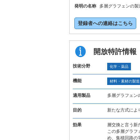
発明の名称
多層グラフェンの製
登録者への連絡はこちら
開放特許情報
技術分野
化学・薬品
機能
材料・素材の製造
適用製品
多層グラフェン
目的
新たな方式によ
効果
層交換と言う新
この多層グラフ
め、集積回路の