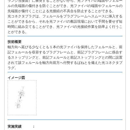
ランジ当接面）に衝突することがないから、光ファイバの端面やフェルー
ルの先端面の傷付きを防ぐことができ、光ファイバの端面やフェルールの
先端面が傷付くことによる光接続の不具合を防止することができる。
光コネクタプラグは、フェルールをプラグフレームへスムースに挿入する
ことができるから、それを光ファイバの敷設現場において手間を要せず短
時間に組み立てることができ、光ファイバの光接続作業を効率よく行うこ
とができる。
技術概要
軸方向へ延びる少なくとも１本の光ファイバを保持したフェルールと、前
記フェルールを収容するプラグフレームと、前記プラグフレームに係合す
るストップリングと、前記フェルールと前記ストップリングとの間に設置
されて該フェルールを軸方向前方へ付勢するばねとを備えた光コネクタプ
ラグ。
イメージ図
実施実績 ：