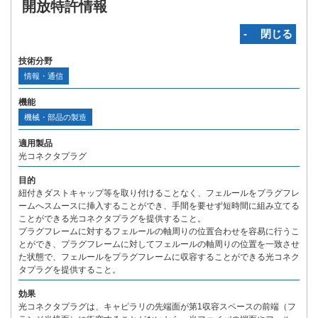
開放特許情報
‐ 閉じる
技術分野
情報・通信
機能
機械・部品の製造
適用製品
光コネクタプラグ
目的
紐付きダストキャップ等を取り付けることなく、フェルールをプラグフレ
ームへスムースに挿入することができ、手間を要せず短時間に組み立てる
ことができる光コネクタプラグを提供すること。
プラグフレームに対するフェルールの軸周りの位置合わせを容易に行うこ
とができ、プラグフレームに対してフェルールの軸周りの位置を一致させ
た状態で、フェルールをプラグフレームに収容することができる光コネク
タプラグを提供すること。
効果
光コネクタプラグは、キャピラリの先端面が第1収容スペースの前端（フ