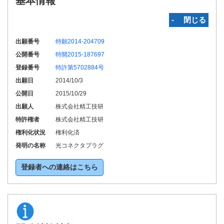
基本情報
‐ 閉じる
出願番号
特願2014-204709
公開番号
特開2015-187697
登録番号
特許第5702884号
出願日
2014/10/3
公開日
2015/10/29
出願人
株式会社精工技研
特許権者
株式会社精工技研
権利化状況
権利化済
発明の名称
光コネクタプラグ
登録者への連絡はこちら