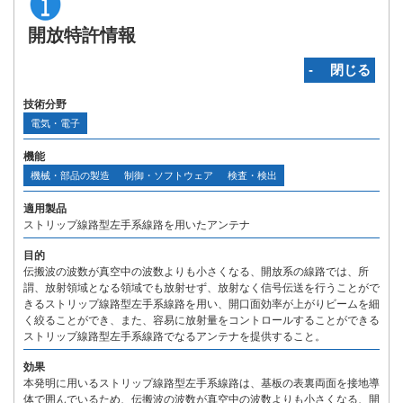
開放特許情報
‐ 閉じる
技術分野
電気・電子
機能
機械・部品の製造
制御・ソフトウェア
検査・検出
適用製品
ストリップ線路型左手系線路を用いたアンテナ
目的
伝搬波の波数が真空中の波数よりも小さくなる、開放系の線路では、所
謂、放射領域となる領域でも放射せず、放射なく信号伝送を行うことがで
きるストリップ線路型左手系線路を用い、開口面効率が上がりビームを細
く絞ることができ、また、容易に放射量をコントロールすることができる
ストリップ線路型左手系線路でなるアンテナを提供すること。
効果
本発明に用いるストリップ線路型左手系線路は、基板の表裏両面を接地導
体で囲んでいるため、伝搬波の波数が真空中の波数よりも小さくなる、開