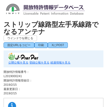
ストリップ線路型左手系線路で
なるアンテナ
ウインドウを閉じる
固定URLをコピー
印刷
XにPOST
公開公報を見る
登録公報を見る
経過情報を見る
開放特許情報番号：
L2019000241
開放特許情報登録日：
2019/2/15
最新更新日：
2019/2/15