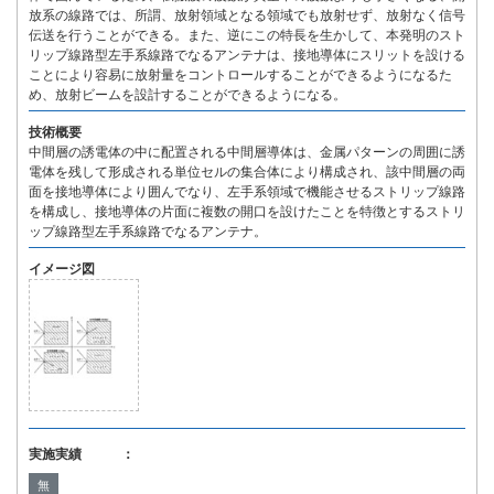
放系の線路では、所謂、放射領域となる領域でも放射せず、放射なく信号
伝送を行うことができる。また、逆にこの特長を生かして、本発明のスト
リップ線路型左手系線路でなるアンテナは、接地導体にスリットを設ける
ことにより容易に放射量をコントロールすることができるようになるた
め、放射ビームを設計することができるようになる。
技術概要
中間層の誘電体の中に配置される中間層導体は、金属パターンの周囲に誘
電体を残して形成される単位セルの集合体により構成され、該中間層の両
面を接地導体により囲んでなり、左手系領域で機能させるストリップ線路
を構成し、接地導体の片面に複数の開口を設けたことを特徴とするストリ
ップ線路型左手系線路でなるアンテナ。
イメージ図
実施実績 ：
無