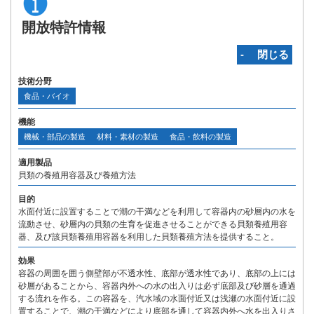
開放特許情報
‐ 閉じる
技術分野
食品・バイオ
機能
機械・部品の製造
材料・素材の製造
食品・飲料の製造
適用製品
貝類の養殖用容器及び養殖方法
目的
水面付近に設置することで潮の干満などを利用して容器内の砂層内の水を
流動させ、砂層内の貝類の生育を促進させることができる貝類養殖用容
器、及び該貝類養殖用容器を利用した貝類養殖方法を提供すること。
効果
容器の周囲を囲う側壁部が不透水性、底部が透水性であり、底部の上には
砂層があることから、容器内外への水の出入りは必ず底部及び砂層を通過
する流れを作る。この容器を、汽水域の水面付近又は浅瀬の水面付近に設
置することで、潮の干満などにより底部を通して容器内外へ水を出入りさ