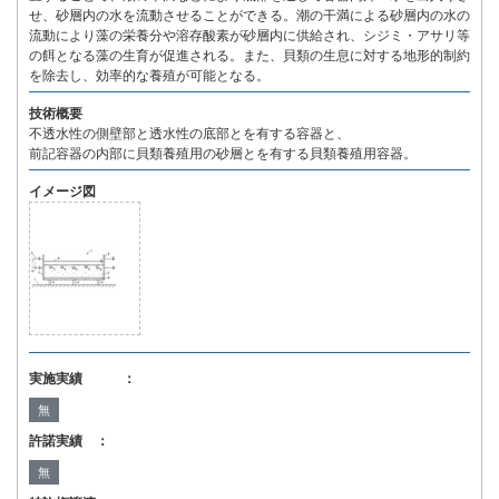
せ、砂層内の水を流動させることができる。潮の干満による砂層内の水の
流動により藻の栄養分や溶存酸素が砂層内に供給され、シジミ・アサリ等
の餌となる藻の生育が促進される。また、貝類の生息に対する地形的制約
を除去し、効率的な養殖が可能となる。
技術概要
不透水性の側壁部と透水性の底部とを有する容器と、
前記容器の内部に貝類養殖用の砂層とを有する貝類養殖用容器。
イメージ図
実施実績 ：
無
許諾実績 ：
無