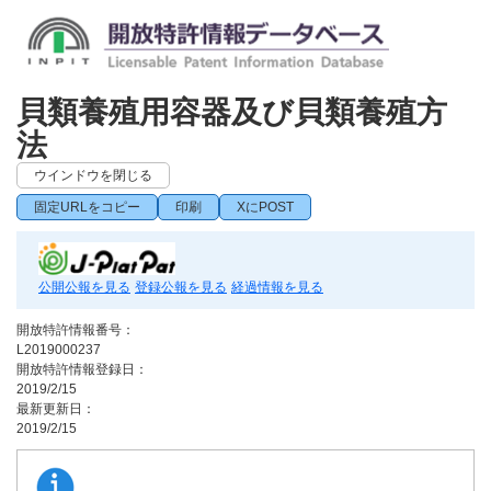
貝類養殖用容器及び貝類養殖方
法
ウインドウを閉じる
固定URLをコピー
印刷
XにPOST
公開公報を見る
登録公報を見る
経過情報を見る
開放特許情報番号：
L2019000237
開放特許情報登録日：
2019/2/15
最新更新日：
2019/2/15