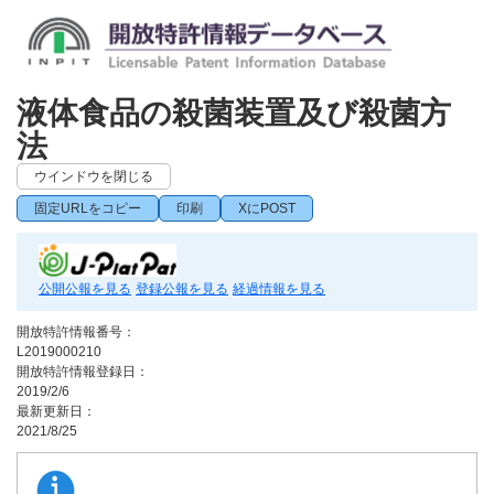
液体食品の殺菌装置及び殺菌方
法
ウインドウを閉じる
固定URLをコピー
印刷
XにPOST
公開公報を見る
登録公報を見る
経過情報を見る
開放特許情報番号：
L2019000210
開放特許情報登録日：
2019/2/6
最新更新日：
2021/8/25