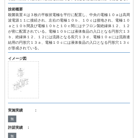
技術概要
殺菌装置４は３枚の平板状電極を平行に配置し、中央の電極１０ａは高周
波電源１１に接続され、左右の電極１０ｂ、１０ｃは接地され、電極１０
ａと１０ｂ間及び電極１０ｂと１０ｃ間にはテフロン製絶縁体１２、１２
が密に配置されている。電極１０ｂには液体食品の入口となる円形穴１３
ｂ、絶縁体１２、１２には流路となる長穴１３ｄ、電極１０ａには流路連
結用の円形穴１３ａ、電極１０ｃには液体食品の入口となる円形穴１３ｃ
が形成されている。
イメージ図
実施実績 ：
無
許諾実績 ：
無