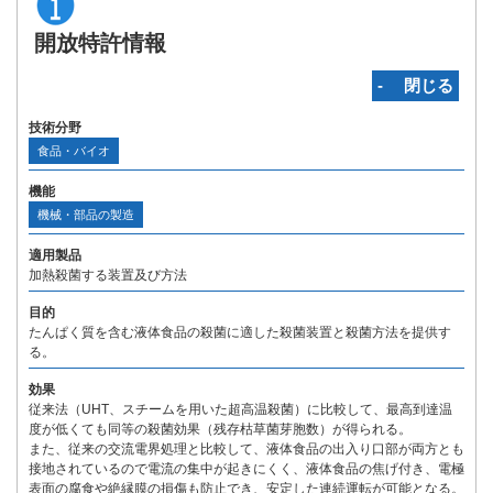
開放特許情報
‐ 閉じる
技術分野
食品・バイオ
機能
機械・部品の製造
適用製品
加熱殺菌する装置及び方法
目的
たんぱく質を含む液体食品の殺菌に適した殺菌装置と殺菌方法を提供す
る。
効果
従来法（UHT、スチームを用いた超高温殺菌）に比較して、最高到達温
度が低くても同等の殺菌効果（残存枯草菌芽胞数）が得られる。
また、従来の交流電界処理と比較して、液体食品の出入り口部が両方とも
接地されているので電流の集中が起きにくく、液体食品の焦げ付き、電極
表面の腐食や絶縁膜の損傷も防止でき、安定した連続運転が可能となる。