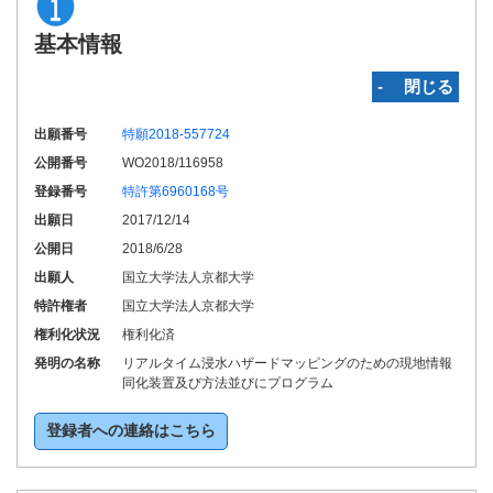
基本情報
‐ 閉じる
出願番号
特願2018-557724
公開番号
WO2018/116958
登録番号
特許第6960168号
出願日
2017/12/14
公開日
2018/6/28
出願人
国立大学法人京都大学
特許権者
国立大学法人京都大学
権利化状況
権利化済
発明の名称
リアルタイム浸水ハザードマッピングのための現地情報
同化装置及び方法並びにプログラム
登録者への連絡はこちら