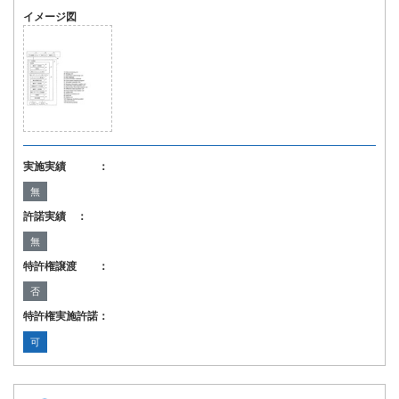
イメージ図
実施実績 ：
無
許諾実績 ：
無
特許権譲渡 ：
否
特許権実施許諾：
可