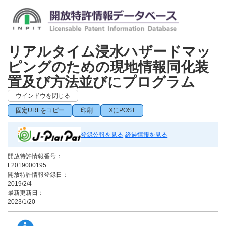
リアルタイム浸水ハザードマッ
ピングのための現地情報同化装
置及び方法並びにプログラム
ウインドウを閉じる
固定URLをコピー
印刷
XにPOST
登録公報を見る
経過情報を見る
開放特許情報番号：
L2019000195
開放特許情報登録日：
2019/2/4
最新更新日：
2023/1/20