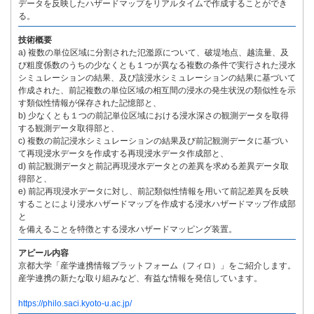
データを反映したハザードマップをリアルタイムで作成することができ
る。
技術概要
a) 複数の単位区域に分割された氾濫原について、破堤地点、越流量、及
び粗度係数のうちの少なくとも１つが異なる複数の条件で実行された浸水
シミュレーションの結果、及び該浸水シミュレーションの結果に基づいて
作成された、前記複数の単位区域の相互間の浸水の発生状況の類似性を示
す類似性情報が保存された記憶部と、
b) 少なくとも１つの前記単位区域における浸水深さの観測データを取得
する観測データ取得部と、
c) 複数の前記浸水シミュレーションの結果及び前記観測データに基づい
て再現浸水データを作成する再現浸水データ作成部と、
d) 前記観測データと前記再現浸水データとの差異を求める差異データ取
得部と、
e) 前記再現浸水データに対し、前記類似性情報を用いて前記差異を反映
することにより浸水ハザードマップを作成する浸水ハザードマップ作成部
と
を備えることを特徴とする浸水ハザードマッピング装置。
アピール内容
京都大学「産学連携情報プラットフォーム（フィロ）」をご紹介します。
産学連携の新たな取り組みなど、有益な情報を発信しています。
https://philo.saci.kyoto-u.ac.jp/