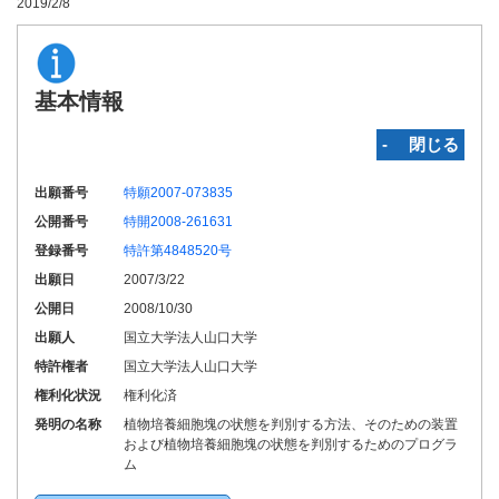
2019/2/8
基本情報
‐ 閉じる
出願番号
特願2007-073835
公開番号
特開2008-261631
登録番号
特許第4848520号
出願日
2007/3/22
公開日
2008/10/30
出願人
国立大学法人山口大学
特許権者
国立大学法人山口大学
権利化状況
権利化済
発明の名称
植物培養細胞塊の状態を判別する方法、そのための装置
および植物培養細胞塊の状態を判別するためのプログラ
ム