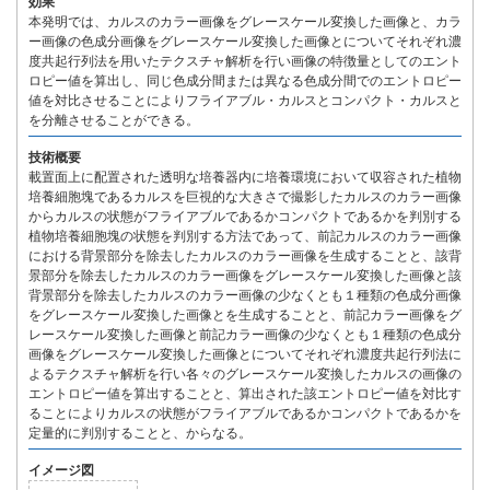
効果
本発明では、カルスのカラー画像をグレースケール変換した画像と、カラ
ー画像の色成分画像をグレースケール変換した画像とについてそれぞれ濃
度共起行列法を用いたテクスチャ解析を行い画像の特徴量としてのエント
ロピー値を算出し、同じ色成分間または異なる色成分間でのエントロピー
値を対比させることによりフライアブル・カルスとコンパクト・カルスと
を分離させることができる。
技術概要
載置面上に配置された透明な培養器内に培養環境において収容された植物
培養細胞塊であるカルスを巨視的な大きさで撮影したカルスのカラー画像
からカルスの状態がフライアブルであるかコンパクトであるかを判別する
植物培養細胞塊の状態を判別する方法であって、前記カルスのカラー画像
における背景部分を除去したカルスのカラー画像を生成することと、該背
景部分を除去したカルスのカラー画像をグレースケール変換した画像と該
背景部分を除去したカルスのカラー画像の少なくとも１種類の色成分画像
をグレースケール変換した画像とを生成することと、前記カラー画像をグ
レースケール変換した画像と前記カラー画像の少なくとも１種類の色成分
画像をグレースケール変換した画像とについてそれぞれ濃度共起行列法に
よるテクスチャ解析を行い各々のグレースケール変換したカルスの画像の
エントロピー値を算出することと、算出された該エントロピー値を対比す
ることによりカルスの状態がフライアブルであるかコンパクトであるかを
定量的に判別することと、からなる。
イメージ図