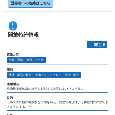
登録者への連絡はこちら
開放特許情報
‐ 閉じる
技術分野
情報・通信
食品・バイオ
機能
機械・部品の製造
制御・ソフトウェア
洗浄・除去
適用製品
植物培養細胞塊の状態を判別する装置およびプログラム
目的
カルスの状態に客観的な指標を与え、簡便で再現性よく客観的に評価でき
るようにすること。