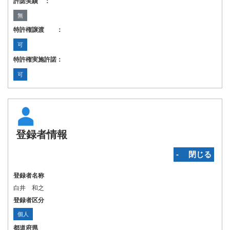
許諾実績 ：
無
特許権譲渡 ：
可
特許権実施許諾：
可
登録者情報
‐ 閉じる
登録者名称
白井 和之
登録者区分
個人
都道府県