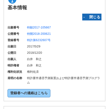
基本情報
‐ 閉じる
出願番号
特願2017-105667
公開番号
特開2018-200621
登録番号
特許第6232607号
出願日
2017/5/29
公開日
2018/12/20
出願人
白井 和之
特許権者
白井 和之
権利化状況
権利化済
発明の名称
特許要件適否予測装置および特許要件適否予測プログラ
ム
登録者への連絡はこちら