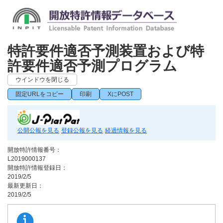
特許要件適否予測装置および特
許要件適否予測プログラム
ウインドウを閉じる
固定URLをコピー
印刷
XにPOST
公開公報を見る
登録公報を見る
経過情報を見る
開放特許情報番号：
L2019000137
開放特許情報登録日：
2019/2/5
最新更新日：
2019/2/5