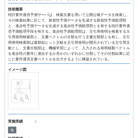
技術概要
特許要件適否予測サーバは、検索文書を用いて公開公報データを検索し、
その検索結果に応じて、新規性予測データを生成する新規性予測処理部
と、進歩性予測データを生成する進歩性予測処理部とを有する特許要件適
否予測処理手段を有する。進歩性予測処理部は、主引用発明を検索する主
引用発明検索部と、文書ベクトルの分類を行う文書分類部とを有し、主引
用発明検索部は最類似ヒット文献を主引用発明が開示されている主引用文
献とし、文書分類部は、機械学習によって、入力される発明移動ベクトル
を進歩性の要件に適合するか否かのいずれかに分類してその分類結果に応
じた要件適否文書ベクトルを出力するように構築されている。
イメージ図
実施実績 ：
無