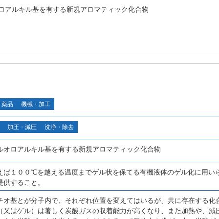
ロアルキル基を有する新規アロマティック化合物
・薬品
機械・加工
加圧・減圧
洗浄・除去
ルオロアルキル基を有する新規アロマティック化合物
えば１００℃を越える温度までゲル状を保てる有機液体のゲル化に用い
提供すること。
チオ基とが分子内で、それぞれ位置を変えてはいるが、共に存在する化
（又はゲル）は著しく炭酸ガスの収着能力が高くなり、また加熱や、減