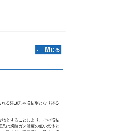
‐ 閉じる
られる添加剤や増粘剤となり得る
合物とすることにより、その増粘
圧又は炭酸ガス濃度の低い気体と