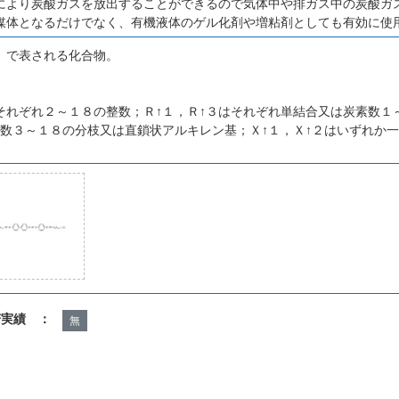
により炭酸ガスを放出することができるので気体中や排ガス中の炭酸ガ
媒体となるだけでなく、有機液体のゲル化剤や増粘剤としても有効に使
）で表される化合物。
それぞれ２～１８の整数；Ｒ↑１，Ｒ↑３はそれぞれ単結合又は炭素数１
素数３～１８の分枝又は直鎖状アルキレン基；Ｘ↑１，Ｘ↑２はいずれか
諾実績 ：
無