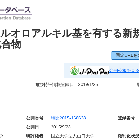
フルオロアルキル基を有する新
化合物
固定URLを
公開公報を見
開放特許情報登録日：
2019/1/25
公開番号
特開2015-168638
登録番号
公開日
2015/9/28
学
特許権者
国立大学法人山口大学
権利化状