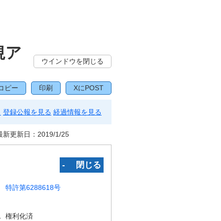
規ア
ウインドウを閉じる
コピー
印刷
XにPOST
る
登録公報を見る
経過情報を見る
最新更新日：
2019/1/25
‐ 閉じる
特許第6288618号
況
権利化済