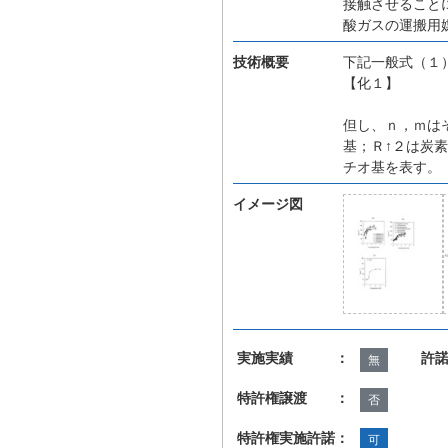
接触させること
酸ガスの運搬用
技術概要
下記一般式（１
【化１】
但し、ｎ，ｍは
基；Ｒ↑２は炭
チオ基を表す。
イメージ図
実施実績 ：
許
無
特許権譲渡 ：
否
特許権実施許諾：
可