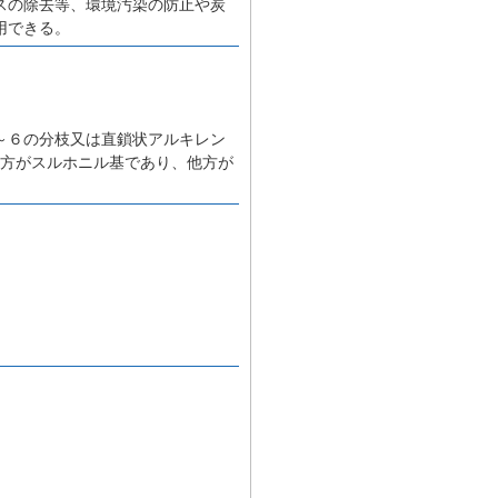
スの除去等、環境汚染の防止や炭
用できる。
～６の分枝又は直鎖状アルキレン
一方がスルホニル基であり、他方が