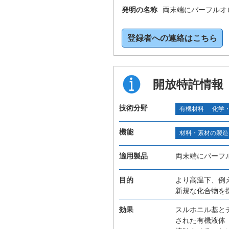
発明の名称
両末端にパーフルオ
登録者への連絡はこちら
開放特許情報
技術分野
有機材料
化学
機能
材料・素材の製造
適用製品
両末端にパーフ
目的
より高温下、例
新規な化合物を
効果
スルホニル基と
された有機液体