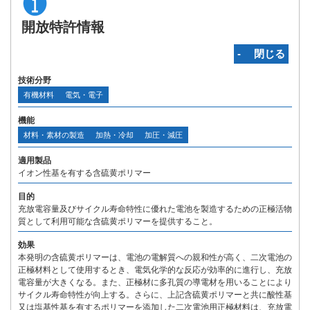
開放特許情報
‐ 閉じる
技術分野
有機材料
電気・電子
機能
材料・素材の製造
加熱・冷却
加圧・減圧
適用製品
イオン性基を有する含硫黄ポリマー
目的
充放電容量及びサイクル寿命特性に優れた電池を製造するための正極活物
質として利用可能な含硫黄ポリマーを提供すること。
効果
本発明の含硫黄ポリマーは、電池の電解質への親和性が高く、二次電池の
正極材料として使用するとき、電気化学的な反応が効率的に進行し、充放
電容量が大きくなる。また、正極材に多孔質の導電材を用いることにより
サイクル寿命特性が向上する。さらに、上記含硫黄ポリマーと共に酸性基
又は塩基性基を有するポリマーを添加した二次電池用正極材料は、充放電