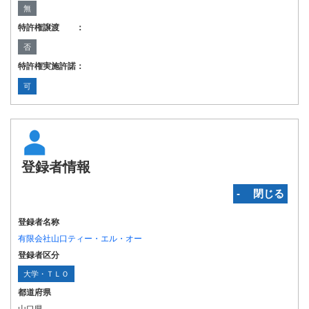
無
特許権譲渡 ：
否
特許権実施許諾：
可
登録者情報
‐ 閉じる
登録者名称
有限会社山口ティー・エル・オー
登録者区分
大学・ＴＬＯ
都道府県