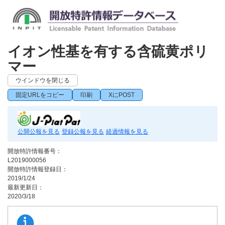
イオン性基を有する含硫黄ポリ
マー
ウインドウを閉じる
固定URLをコピー
印刷
XにPOST
公開公報を見る
登録公報を見る
経過情報を見る
開放特許情報番号：
L2019000056
開放特許情報登録日：
2019/1/24
最新更新日：
2020/3/18