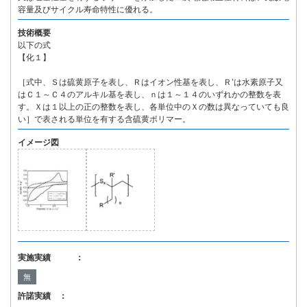
容量及びサイクル寿命特性に優れる。
技術概要
以下の式
【化１】
［式中、Ｓは硫黄原子を表し、Ｒはイオン性基を表し、Ｒ’は水素原子又
はＣ１～Ｃ４のアルキル基を表し、ｎは１～１４のいずれかの整数を表
す。Ｘは１以上の正の整数を表し、各単位中のＸの数は異なっていても良
い］で表される単位を有する含硫黄ポリマー。
イメージ図
実施実績 ：
無
許諾実績 ：