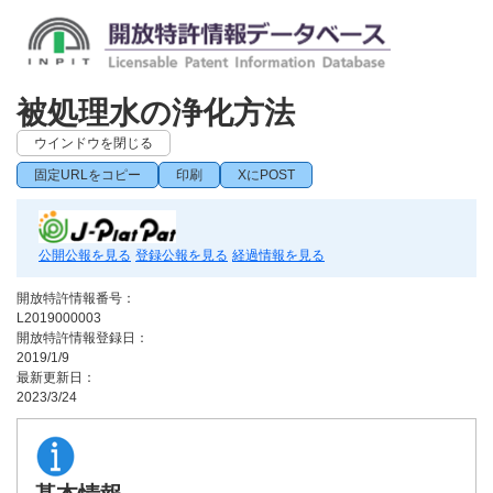
被処理水の浄化方法
ウインドウを閉じる
固定URLをコピー
印刷
XにPOST
公開公報を見る
登録公報を見る
経過情報を見る
開放特許情報番号：
L2019000003
開放特許情報登録日：
2019/1/9
最新更新日：
2023/3/24