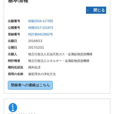
基本情報
‐ 閉じる
出願番号
特願2016-117355
公開番号
特開2017-221873
登録番号
特許第6412062号
出願日
2016/6/13
公開日
2017/12/21
出願人
独立行政法人石油天然ガス・金属鉱物資源機構
特許権者
独立行政法人エネルギー・金属鉱物資源機構
権利化状況
権利化済
発明の名称
被処理水の浄化方法
登録者への連絡はこちら