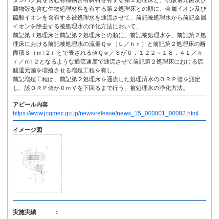
タンパク質を含む有機物含有材料を有する第１処理床と、硫酸還元菌及び
穀物殻を含む生物処理材料を有する第２処理床との順に、金属イオン及び
硫酸イオンを含有する被処理水を通流させて、前記被処理水から前記金属
イオンを除去する被処理水の浄化方法において、
前記第１処理床と前記第２処理床との順に、前記被処理水を、前記第２処
理床における前記被処理水の流量Ｑｗ（Ｌ／ｈｒ）と前記第２処理床の断
面積Ｓ（ｍ↑２）とで表される値Ｑｗ／Ｓが０．１２２～１８．４Ｌ／ｈ
ｒ／ｍ↑２となるような通流速度で通流させて前記第２処理床における硫
酸還元菌を増殖させる増殖工程を有し、
前記増殖工程は、前記第２処理床を通流した処理済水のＯＲＰ値を測定
し、該ＯＲＰ値が０ｍＶを下回るまで行う、被処理水の浄化方法。
アピール内容
https://www.jogmec.go.jp/news/release/news_15_000001_00082.html
イメージ図
実施実績 ：