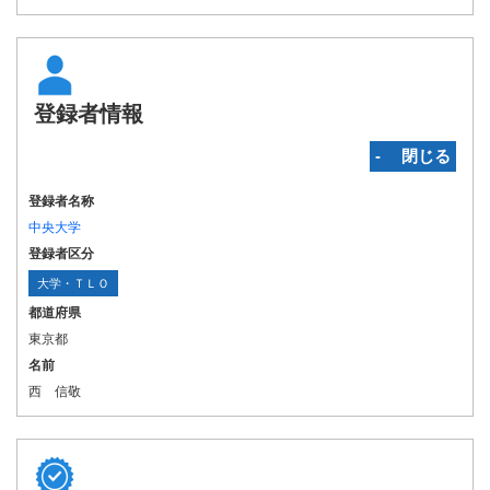
登録者情報
‐ 閉じる
登録者名称
中央大学
登録者区分
大学・ＴＬＯ
都道府県
東京都
名前
西 信敬