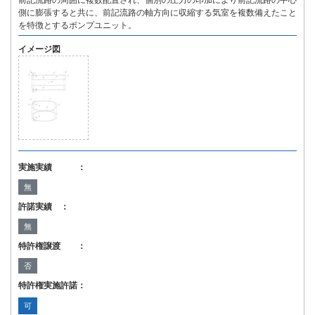
前記流路の周囲に複数配置され、個別の圧力の印加により前記流路の中心
側に膨張すると共に、前記流路の軸方向に収縮する気室を複数備えたこと
を特徴とするポンプユニット。
イメージ図
実施実績 ：
無
許諾実績 ：
無
特許権譲渡 ：
否
特許権実施許諾：
可