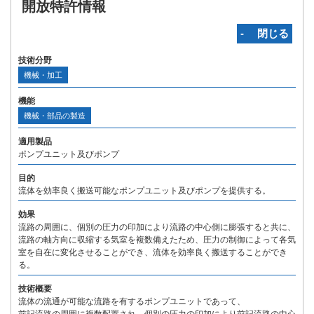
開放特許情報
‐ 閉じる
技術分野
機械・加工
機能
機械・部品の製造
適用製品
ポンプユニット及びポンプ
目的
流体を効率良く搬送可能なポンプユニット及びポンプを提供する。
効果
流路の周囲に、個別の圧力の印加により流路の中心側に膨張すると共に、
流路の軸方向に収縮する気室を複数備えたため、圧力の制御によって各気
室を自在に変化させることができ、流体を効率良く搬送することができ
る。
技術概要
流体の流通が可能な流路を有するポンプユニットであって、