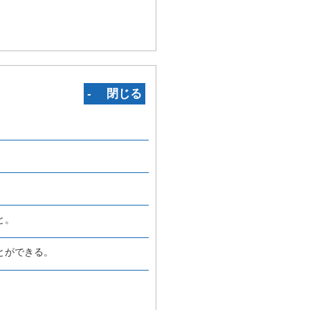
‐ 閉じる
と。
とができる。