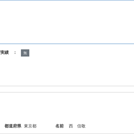
諾実績 ：
無
都道府県
東京都
名前
西 信敬