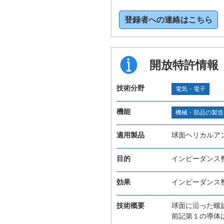
登録者への連絡はこちら
開放特許情報
技術分野
電気・電子
機能
機械・部品の製造
適用製品
球面ヘリカルア
目的
インピーダンス
効果
インピーダンス
技術概要
球面に沿った螺
前記第１の導体