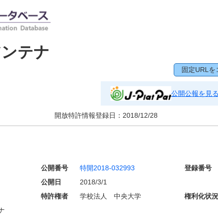
アンテナ
固定URLを
公開公報を見
開放特許情報登録日：
2018/12/28
公開番号
特開2018-032993
登録番号
公開日
2018/3/1
特許権者
学校法人 中央大学
権利化状
ナ