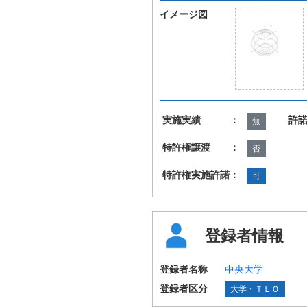
イメージ図
実施実績 ：
許
無
特許権譲渡 ：
否
特許権実施許諾：
可
登録者情報
登録者名称
中央大学
登録者区分
大学・ＴＬＯ