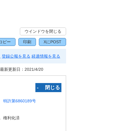
ウインドウを閉じる
コピー
印刷
XにPOST
る
登録公報を見る
経過情報を見る
最新更新日：
2021/4/20
‐ 閉じる
特許第6860189号
況
権利化済