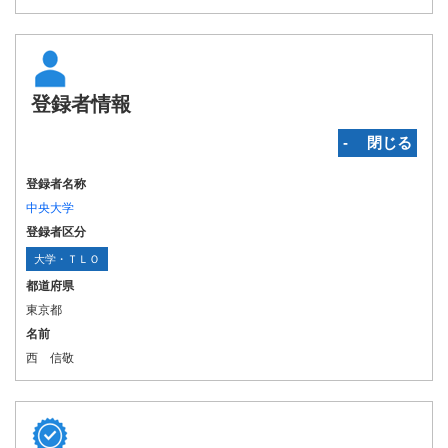
登録者情報
‐ 閉じる
登録者名称
中央大学
登録者区分
大学・ＴＬＯ
都道府県
東京都
名前
西 信敬