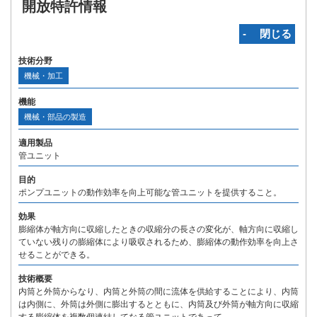
開放特許情報
‐ 閉じる
技術分野
機械・加工
機能
機械・部品の製造
適用製品
管ユニット
目的
ポンプユニットの動作効率を向上可能な管ユニットを提供すること。
効果
膨縮体が軸方向に収縮したときの収縮分の長さの変化が、軸方向に収縮し
ていない残りの膨縮体により吸収されるため、膨縮体の動作効率を向上さ
せることができる。
技術概要
内筒と外筒からなり、内筒と外筒の間に流体を供給することにより、内筒
は内側に、外筒は外側に膨出するとともに、内筒及び外筒が軸方向に収縮