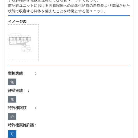
する膨縮体を複数個連結してなる管ユニットであって、
前記管ユニットにおける各膨縮体への流体供給前の自然長より収縮させた
状態で収容する枠体を備えたことを特徴とする管ユニット。
イメージ図
実施実績 ：
無
許諾実績 ：
無
特許権譲渡 ：
否
特許権実施許諾：
可