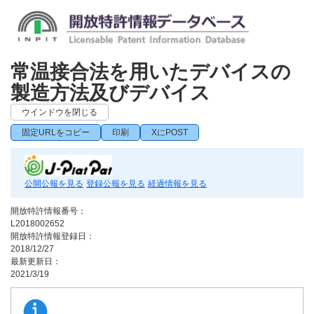
常温接合法を用いたデバイスの
製造方法及びデバイス
ウインドウを閉じる
固定URLをコピー
印刷
XにPOST
公開公報を見る
登録公報を見る
経過情報を見る
開放特許情報番号：
L2018002652
開放特許情報登録日：
2018/12/27
最新更新日：
2021/3/19