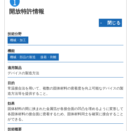
開放特許情報
‐ 閉じる
技術分野
機械・加工
機能
機械・部品の製造
接着・剥離
適用製品
デバイスの製造方法
目的
常温接合法を用いて、複数の固体材料の密着度を向上可能なデバイスの製
造方法等を提供すること。
効果
固体材料の間に挟まれた金属箔が各接合面の凹凸を埋めるように変形して
各固体材料の接合面に密着するため、固体材料同士を確実に接合すること
ができる。
技術概要