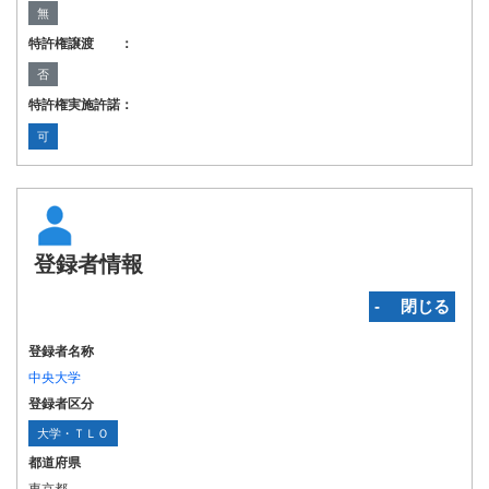
無
特許権譲渡 ：
否
特許権実施許諾：
可
登録者情報
‐ 閉じる
登録者名称
中央大学
登録者区分
大学・ＴＬＯ
都道府県