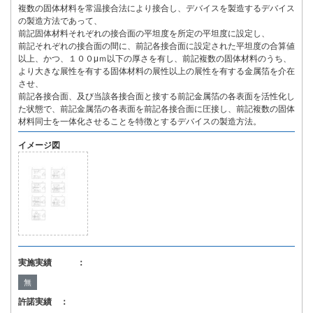
複数の固体材料を常温接合法により接合し、デバイスを製造するデバイス
の製造方法であって、
前記固体材料それぞれの接合面の平坦度を所定の平坦度に設定し、
前記それぞれの接合面の間に、前記各接合面に設定された平坦度の合算値
以上、かつ、１００μｍ以下の厚さを有し、前記複数の固体材料のうち、
より大きな展性を有する固体材料の展性以上の展性を有する金属箔を介在
させ、
前記各接合面、及び当該各接合面と接する前記金属箔の各表面を活性化し
た状態で、前記金属箔の各表面を前記各接合面に圧接し、前記複数の固体
材料同士を一体化させることを特徴とするデバイスの製造方法。
イメージ図
実施実績 ：
無
許諾実績 ：