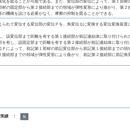
素化を図ることが可能である。また、変位部の変位によって、第１部材
部材の固定部から第２接続部までの領域が弾性変形により曲がり、第２
等の機構を設ける必要がなく、摩擦の抑制を図ることができる。
えられて変位する変位部の変位Ｐを、角変位Ｑに変換する変位変換装置
し、該変位部まで距離を有する第１接続部が前記連結体に取り付けられ
部を有し、該固定部まで距離を有する第２接続部が前記連結体に取り付
位Ｐによって、前記第１部材の前記変位部から前記第１接続部までの領
２接続部までの領域が弾性変形により曲がり、前記第２接続部に前記角
諾実績 ：
無