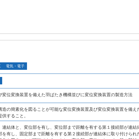
工
電気・電子
び変位変換装置を備えた羽ばたき機構並びに変位変換装置の製造方法
構造の簡素化を図ることが可能な変位変換装置及び変位変換装置を備え
提供すること。
、連結体と、変位部を有し、変位部まで距離を有する第１接続部が連結
部を有し、固定部まで距離を有する第２接続部が連結体に取り付けられ