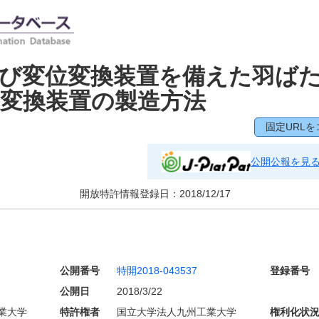
及び変位変換装置を備えた羽ば
変換装置の製造方法
固定URLを
公開公報を見
開放特許情報登録日：
2018/12/17
公開番号
特開2018-043537
登録番号
公開日
2018/3/22
業大学
特許権者
国立大学法人九州工業大学
権利化状