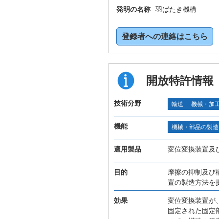
発明の名称
羽ばたき機構
登録者への連絡はこちら
開放特許情報
技術分野
輸送
機械・加
機能
機械・部品の製造
適用製品
変位変換装置及
目的
摩擦の抑制及び
置の製造方法を
効果
変位変換装置が
固定された固定