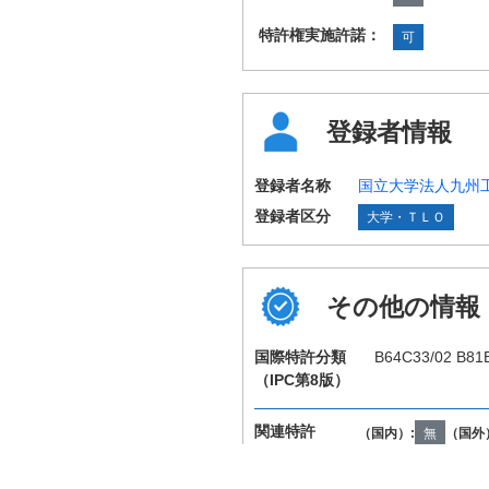
特許権実施許諾：
可
登録者情報
登録者名称
国立大学法人九州
登録者区分
大学・ＴＬＯ
その他の情報
国際特許分類
B64C33/02 B81
（IPC第8版）
関連特許
（国内）:
無
（国外