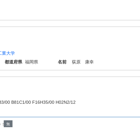
工業大学
都道府県
福岡県
名前
荻原 康幸
B3/00 B81C1/00 F16H35/00 H02N2/12
）:
無