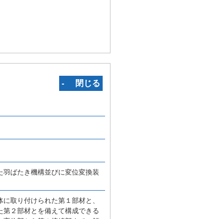
‐ 閉じる
た羽ばたき機構並びに変位変換装
体に取り付けられた第１部材と、
た第２部材とを備えて構成できる