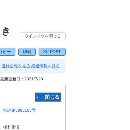
たき
ウインドウを閉じる
コピー
印刷
XにPOST
る
登録公報を見る
経過情報を見る
最新更新日：
2021/7/28
‐ 閉じる
特許第6895153号
況
権利化済