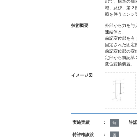
ので、構造の簡
域、及び、第２
擦を伴うヒンジ
技術概要
外部から力を与
連結体と、
前記変位部を有
固定された固定
前記変位部の変
定部から前記第
変位変換装置。
イメージ図
実施実績 ：
許
無
特許権譲渡 ：
否