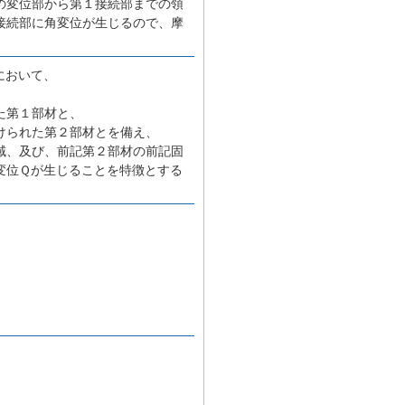
の変位部から第１接続部までの領
接続部に角変位が生じるので、摩
において、
た第１部材と、
けられた第２部材とを備え、
域、及び、前記第２部材の前記固
変位Ｑが生じることを特徴とする