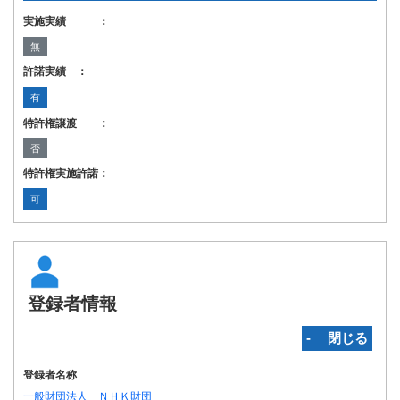
実施実績 ：
無
許諾実績 ：
有
特許権譲渡 ：
否
特許権実施許諾：
可
登録者情報
‐ 閉じる
登録者名称
一般財団法人 ＮＨＫ財団