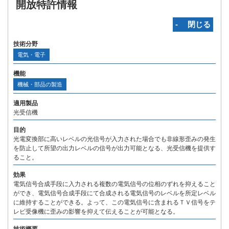
開放特許情報
‐ 閉じる
技術分野
電気・電子
機能
機械・部品の製造
適用製品
光受信機
目的
光電変換部に高いレベルの光信号が入力された場合でも非線形歪みの発生
を防止して所望の出力レベルの信号が出力可能となる、光受信機を提供す
ること。
効果
電気信号合成手段に入力される複数の電気信号の位相のずれを抑えること
ができ、電気信号合成手段にて合成される電気信号のレベルを所定レベル
に維持することができる。よって、この電気信号に含まれるＴＶ信号をテ
レビ受像機に歪みの影響を抑えて伝えることが可能となる。