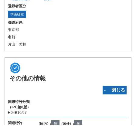
登録者区分
学術研究
都道府県
東京都
名前
片山 美和
その他の情報
‐ 閉じる
国際特許分類
（IPC第8版）
H04B10/67
関連特許
（国内）:
無
（国外）:
無