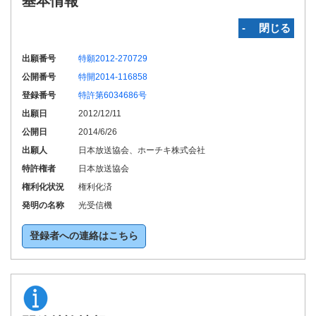
基本情報
‐ 閉じる
出願番号
特願2012-270729
公開番号
特開2014-116858
登録番号
特許第6034686号
出願日
2012/12/11
公開日
2014/6/26
出願人
日本放送協会、ホーチキ株式会社
特許権者
日本放送協会
権利化状況
権利化済
発明の名称
光受信機
登録者への連絡はこちら