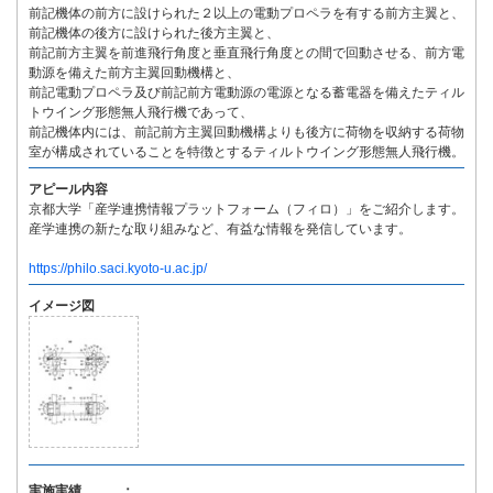
前記機体の前方に設けられた２以上の電動プロペラを有する前方主翼と、
前記機体の後方に設けられた後方主翼と、
前記前方主翼を前進飛行角度と垂直飛行角度との間で回動させる、前方電
動源を備えた前方主翼回動機構と、
前記電動プロペラ及び前記前方電動源の電源となる蓄電器を備えたティル
トウイング形態無人飛行機であって、
前記機体内には、前記前方主翼回動機構よりも後方に荷物を収納する荷物
室が構成されていることを特徴とするティルトウイング形態無人飛行機。
アピール内容
京都大学「産学連携情報プラットフォーム（フィロ）」をご紹介します。
産学連携の新たな取り組みなど、有益な情報を発信しています。
https://philo.saci.kyoto-u.ac.jp/
イメージ図
実施実績 ：