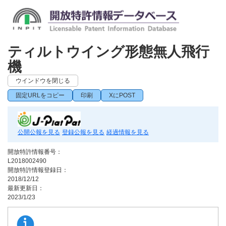
ティルトウイング形態無人飛行
機
ウインドウを閉じる
固定URLをコピー
印刷
XにPOST
公開公報を見る
登録公報を見る
経過情報を見る
開放特許情報番号：
L2018002490
開放特許情報登録日：
2018/12/12
最新更新日：
2023/1/23