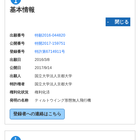
基本情報
‐ 閉じる
出願番号
特願2016-044820
公開番号
特開2017-159751
登録番号
特許第6714911号
出願日
2016/3/8
公開日
2017/9/14
出願人
国立大学法人京都大学
特許権者
国立大学法人京都大学
権利化状況
権利化済
発明の名称
ティルトウイング形態無人飛行機
登録者への連絡はこちら