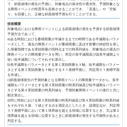
て、斜面崩壊の発生の予測に、対象地点の保水性や透水性、予測対象とな
る降雨イベントの性質等を反映させることができ、「見逃し」や「空振
り」を回避した、正確な斜面崩壊予測を行うことができる。
技術概要
対象地点における降雨イベントによる斜面崩壊の発生を予測する斜面崩壊
予測方法であって、
a)ある時刻における蓄積雨量が半減するまでの時間である半減期をパラメ
ータとして、過去の降雨イベントが蓄積雨量に及ぼす影響の持続性を表し
た雨量指標である実効雨量の現時点までの時系列値を、対象地点の過去の
降雨イベントの降雨量データを用い、所定の長半減期及び該長半減期より
短い短半減期についてそれぞれ算出し、
b)長半減期をパラメータとする第１実効雨量をＸ軸、短半減期をパラメー
タとする第２実効雨量をＹ軸とするＸＹ座標平面に、判定用ＸＹ座標平面
を作成し、
c)斜面崩壊発生の予測対象となる降雨イベントの降雨量データから、長半
減期をパラメータとする第３実効雨量の時系列値及び短半減期をパラメー
タとする第４実効雨量の時系列値を、予測対象降雨イベントの進行と共に
順次算出し、
d)同じ時刻における第３実効雨量の時系列値及び第４実効雨量の時系列値
をそれぞれＸ値、Ｙ値とする点を測定点としたとき、該測定点が、判定用
ＸＹ座標平面において第１境界線を超える領域に位置するとき、又は第２
境界線を超える領域に位置するときに斜面崩壊が発生する可能性があると
判定する。