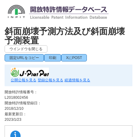
斜面崩壊予測方法及び斜面崩壊
予測装置
ウインドウを閉じる
固定URLをコピー
印刷
XにPOST
公開公報を見る
登録公報を見る
経過情報を見る
開放特許情報番号：
L2018002456
開放特許情報登録日：
2018/12/10
最新更新日：
2023/1/23