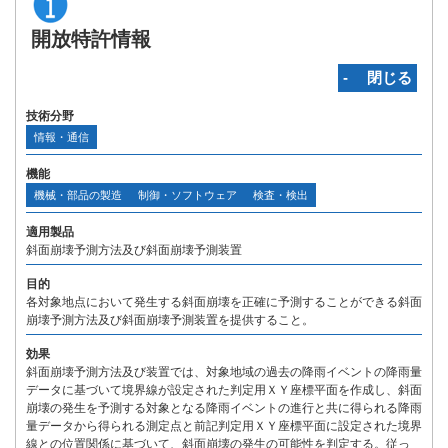
開放特許情報
‐ 閉じる
技術分野
情報・通信
機能
機械・部品の製造
制御・ソフトウェア
検査・検出
適用製品
斜面崩壊予測方法及び斜面崩壊予測装置
目的
各対象地点において発生する斜面崩壊を正確に予測することができる斜面
崩壊予測方法及び斜面崩壊予測装置を提供すること。
効果
斜面崩壊予測方法及び装置では、対象地域の過去の降雨イベントの降雨量
データに基づいて境界線が設定された判定用ＸＹ座標平面を作成し、斜面
崩壊の発生を予測する対象となる降雨イベントの進行と共に得られる降雨
量データから得られる測定点と前記判定用ＸＹ座標平面に設定された境界
線との位置関係に基づいて、斜面崩壊の発生の可能性を判定する。従っ