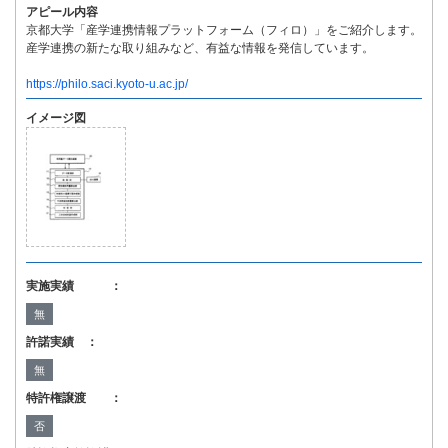
アピール内容
京都大学「産学連携情報プラットフォーム（フィロ）」をご紹介します。
産学連携の新たな取り組みなど、有益な情報を発信しています。
https://philo.saci.kyoto-u.ac.jp/
イメージ図
実施実績 ：
無
許諾実績 ：
無
特許権譲渡 ：
否