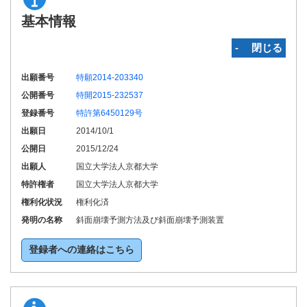
基本情報
‐ 閉じる
出願番号
特願2014-203340
公開番号
特開2015-232537
登録番号
特許第6450129号
出願日
2014/10/1
公開日
2015/12/24
出願人
国立大学法人京都大学
特許権者
国立大学法人京都大学
権利化状況
権利化済
発明の名称
斜面崩壊予測方法及び斜面崩壊予測装置
登録者への連絡はこちら