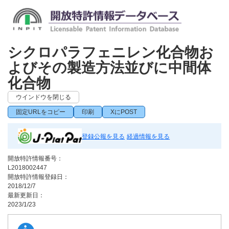
シクロパラフェニレン化合物お
よびその製造方法並びに中間体
化合物
ウインドウを閉じる
固定URLをコピー
印刷
XにPOST
登録公報を見る
経過情報を見る
開放特許情報番号：
L2018002447
開放特許情報登録日：
2018/12/7
最新更新日：
2023/1/23