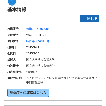
基本情報
‐ 閉じる
出願番号
特願2015-559088
公開番号
WO2015/111611
登録番号
特許第6654900号
出願日
2015/1/21
公開日
2015/7/30
出願人
国立大学法人京都大学
特許権者
国立大学法人京都大学
権利化状況
権利化済
発明の名称
シクロパラフェニレン化合物およびその製造方法並びに
中間体化合物
登録者への連絡はこちら