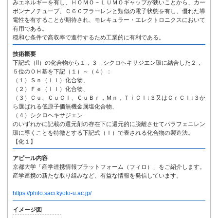
みエネルギーを有し、ＨＯＭＯ－ＬＵＭＯギャップが狭いことから、カー
ボンナノチューブ、Ｃ６０フラーレンと類似の電子状態を有し、優れた導
電性を有することが期待され、モレキュラー・エレクトロニクスにおいて
有用である。
穏和な条件で高収率で進行するため工業的に有利である。
技術概要
下記式（II）の化合物から１，３－シクロヘキサジエン環に結合した２，
５位のＯＨ基を下記（１）～（４）：
（１）Ｓｎ（ＩＩ）化合物、
（２）Ｆｅ（ＩＩ）化合物、
（３）Ｃｕ、ＣｕＣｌ、ＣｕＢｒ，Ｍｎ，ＴｉＣｌ↓３又はＣｒＣｌ↓３か
ら選ばれる低原子価無機金属塩化合物、
（４）シクロヘキサジエン
のいずれかに記載の還元剤の存在下に還元的に脱離させてパラフェニレン
環に導くことを特徴とする下記式（Ｉ）で表される化合物の製造法。
【化１】
アピール内容
京都大学「産学連携情報プラットフォーム（フィロ）」をご紹介します。
産学連携の新たな取り組みなど、有益な情報を発信しています。
https://philo.saci.kyoto-u.ac.jp/
イメージ図