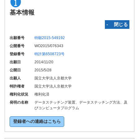
基本情報
‐ 閉じる
出願番号
特願2015-549192
公開番号
WO2015/076343
登録番号
特許第6508723号
出願日
2014/11/20
公開日
2015/5/28
出願人
国立大学法人京都大学
特許権者
国立大学法人京都大学
権利化状況
権利化済
発明の名称
データステッチング装置、データステッチング方法、及
びコンピュータプログラム
登録者への連絡はこちら