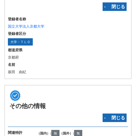
‐ 閉じる
登録者名称
国立大学法人京都大学
登録者区分
大学・ＴＬＯ
都道府県
京都府
名前
坂田 由紀
その他の情報
‐ 閉じる
関連特許
（国内）:
無
（国外）:
無