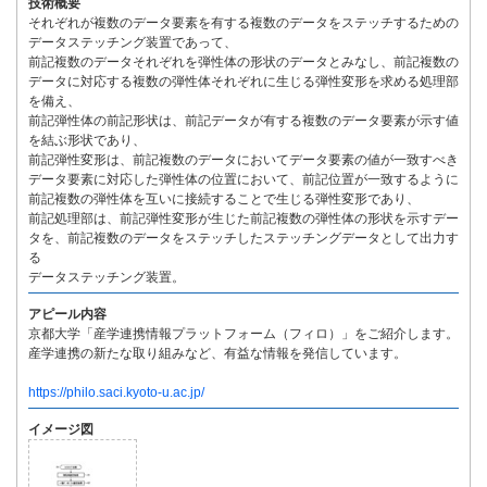
技術概要
それぞれが複数のデータ要素を有する複数のデータをステッチするための
データステッチング装置であって、
前記複数のデータそれぞれを弾性体の形状のデータとみなし、前記複数の
データに対応する複数の弾性体それぞれに生じる弾性変形を求める処理部
を備え、
前記弾性体の前記形状は、前記データが有する複数のデータ要素が示す値
を結ぶ形状であり、
前記弾性変形は、前記複数のデータにおいてデータ要素の値が一致すべき
データ要素に対応した弾性体の位置において、前記位置が一致するように
前記複数の弾性体を互いに接続することで生じる弾性変形であり、
前記処理部は、前記弾性変形が生じた前記複数の弾性体の形状を示すデー
タを、前記複数のデータをステッチしたステッチングデータとして出力す
る
データステッチング装置。
アピール内容
京都大学「産学連携情報プラットフォーム（フィロ）」をご紹介します。
産学連携の新たな取り組みなど、有益な情報を発信しています。
https://philo.saci.kyoto-u.ac.jp/
イメージ図