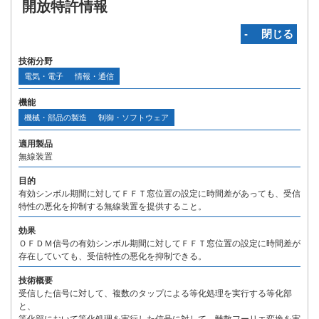
開放特許情報
‐ 閉じる
技術分野
電気・電子
情報・通信
機能
機械・部品の製造
制御・ソフトウェア
適用製品
無線装置
目的
有効シンボル期間に対してＦＦＴ窓位置の設定に時間差があっても、受信
特性の悪化を抑制する無線装置を提供すること。
効果
ＯＦＤＭ信号の有効シンボル期間に対してＦＦＴ窓位置の設定に時間差が
存在していても、受信特性の悪化を抑制できる。
技術概要
受信した信号に対して、複数のタップによる等化処理を実行する等化部
と、