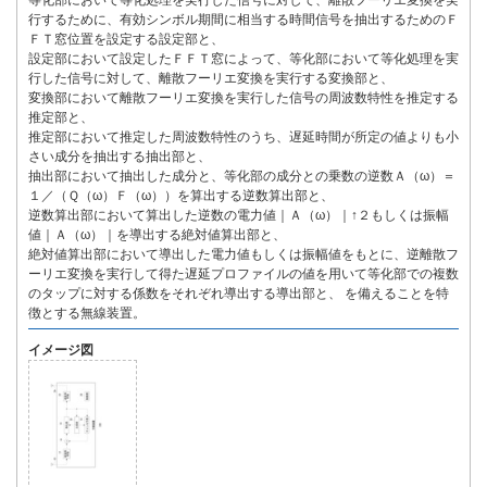
等化部において等化処理を実行した信号に対して、離散フーリエ変換を実
行するために、有効シンボル期間に相当する時間信号を抽出するためのＦ
ＦＴ窓位置を設定する設定部と、
設定部において設定したＦＦＴ窓によって、等化部において等化処理を実
行した信号に対して、離散フーリエ変換を実行する変換部と、
変換部において離散フーリエ変換を実行した信号の周波数特性を推定する
推定部と、
推定部において推定した周波数特性のうち、遅延時間が所定の値よりも小
さい成分を抽出する抽出部と、
抽出部において抽出した成分と、等化部の成分との乗数の逆数Ａ（ω）＝
１／（Ｑ（ω）Ｆ（ω））を算出する逆数算出部と、
逆数算出部において算出した逆数の電力値｜Ａ（ω）｜↑２もしくは振幅
値｜Ａ（ω）｜を導出する絶対値算出部と、
絶対値算出部において導出した電力値もしくは振幅値をもとに、逆離散フ
ーリエ変換を実行して得た遅延プロファイルの値を用いて等化部での複数
のタップに対する係数をそれぞれ導出する導出部と、 を備えることを特
徴とする無線装置。
イメージ図